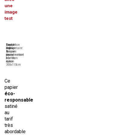
une
image
test
Format
Expédition
Contre-
Tirage
sur-
sous
collage
Pigmentaire
mesure
6
&
longue
de
jours
encadrement
conservation
10x10cm
ouvrés
en
à
maxi
option
300x110cm
Ce
papier
éco-
responsable
satiné
au
tarif
très
abordable