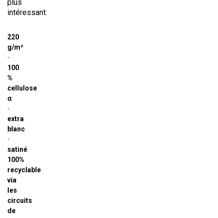
plus
intéressant.
220
g/m²
·
100
%
cellulose
α
·
extra
blanc
·
satiné
100%
recyclable
via
les
circuits
de