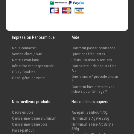
Impression Panoramique
Aide
Nous contacter
Comment passer commande
Service client / SAV
Questions fréquentes
Notre savoir-faire
Délais, livraison & remises
Démarche éco-responsable
Comparateur de papiers Fine
Art
CGU / Cookies
Quelle encre / procédé choisir
Cond. géné. de vente
?
Comment bien préparer vos
fichiers pour le tirage ?
Nos meilleurs produits
Nos meilleurs papiers
Cadre en bois
Awagami Bamboo 170g
Caisse américaine aluminium
Hahnemühle Agave 290g
Caisse américaine bois
Hahnemühle Fine Art Baryta
325g
Passe-partout