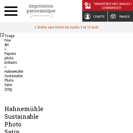
Panneau de gestion des cookies
TRANSFÉRER MES IMAGES /
COMMANDER
COMPTE
PANIER
L'atelier sera fermé les lundis 3 et 10 août
22
Tirage
Fine
Art
>
Papiers
photo
brillants
>
Hahnemühle
Sustainable
Photo
Satin
220g
Hahnemühle
Sustainable
Photo
Satin