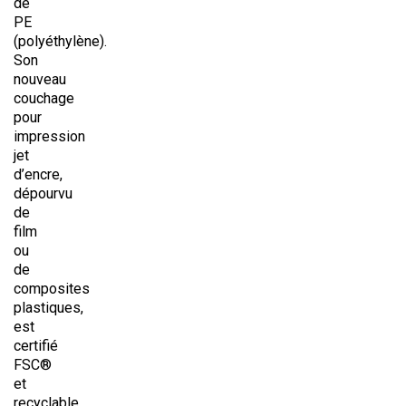
de
PE
(polyéthylène).
Son
nouveau
couchage
pour
impression
jet
d’encre,
dépourvu
de
film
ou
de
composites
plastiques,
est
certifié
FSC®
et
recyclable