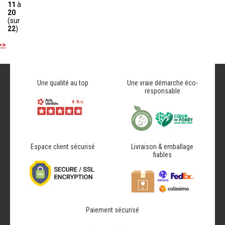
11
à
20
(sur
22
)
>>
Une qualité au top
Une vraie démarche éco-
responsable
Espace client sécurisé
Livraison & emballage
fiables
Paiement sécurisé