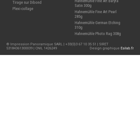
Hahnemühle Fine Art Baryta
Tirage sur Dibond
Satin 300g
Plexi-collage
Hahnemühle Fine Art Pearl
285g
Hahnemühle German Etching
310g
Hahnemühle Photo Rag 308g
© Impression Panoramique SARL | +33(0)3 67 10 35 51 | SIRET
53184361300039 | CNIL 1426249
Design graphique
Esilab.fr