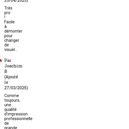
23/04/2025)
Très
pro
!
Facile
à
démonter
pour
changer
de
visuel…
Par
Joachim
B
(Ajouté
le
27/03/2025)
Comme
toujours,
une
qualité
d’impression
professionnelle
de
grande