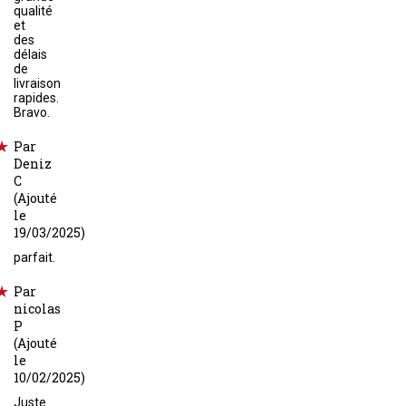
qualité
et
des
délais
de
livraison
rapides.
Bravo.
Par
Deniz
C
(Ajouté
le
19/03/2025)
parfait.
Par
nicolas
P
(Ajouté
le
10/02/2025)
Juste