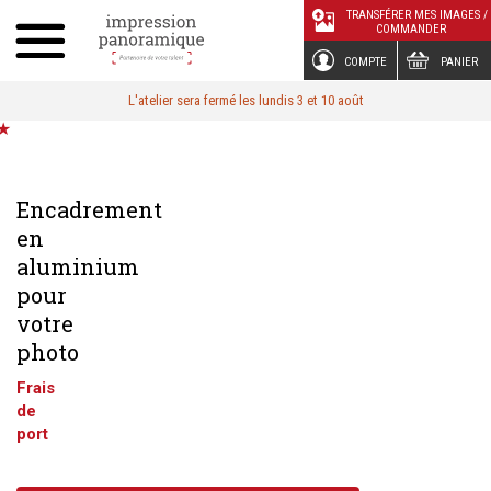
Panneau de gestion des cookies
TRANSFÉRER MES IMAGES /
COMMANDER
COMPTE
PANIER
L'atelier sera fermé les lundis 3 et 10 août
Encadrement
en
aluminium
pour
votre
photo
Frais
de
port