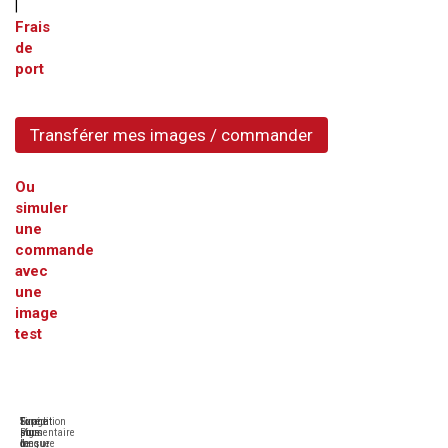
|
Frais
de
port
Transférer mes images / commander
Ou
simuler
une
commande
avec
une
image
test
Tirage
Sur
Format
Expédition
Pigmentaire
plus
sur-
sous
longue
de
mesure
6