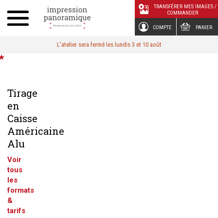
Panneau de gestion des cookies
TRANSFÉRER MES IMAGES /
COMMANDER
COMPTE
PANIER
L'atelier sera fermé les lundis 3 et 10 août
Tirage
en
Caisse
Américaine
Alu
Voir
tous
les
formats
&
tarifs