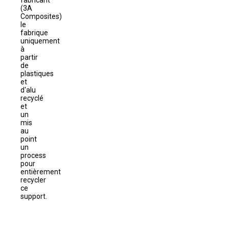
fabricant
(3A
Composites)
le
fabrique
uniquement
à
partir
de
plastiques
et
d'alu
recyclé
et
un
mis
au
point
un
process
pour
entièrement
recycler
ce
support.