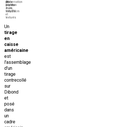
conservation
20
de
jours
papiers
10x10cm
ouvrés
mats,
à
maxi
barytés
150x290cm
et
texturés
Un
tirage
en
caisse
américaine
est
l'assemblage
d'un
tirage
contrecollé
sur
Dibond
et
posé
dans
un
cadre