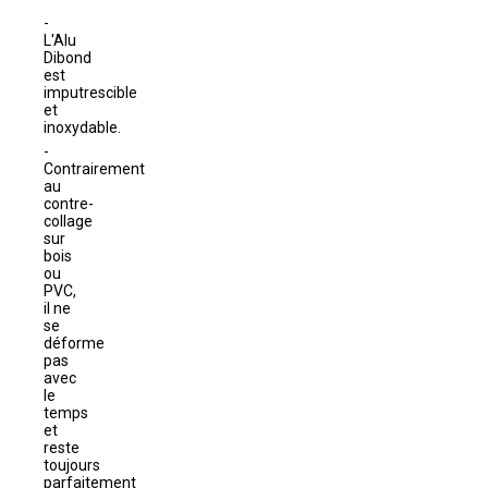
L'Alu
Dibond
est
imputrescible
et
inoxydable.
Contrairement
au
contre-
collage
sur
bois
ou
PVC,
il ne
se
déforme
pas
avec
le
temps
et
reste
toujours
parfaitement