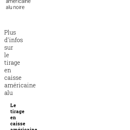
américaine
alu noire
Plus
d'infos
sur
le
tirage
en
caisse
américaine
alu
Le
tirage
en
caisse
américaine