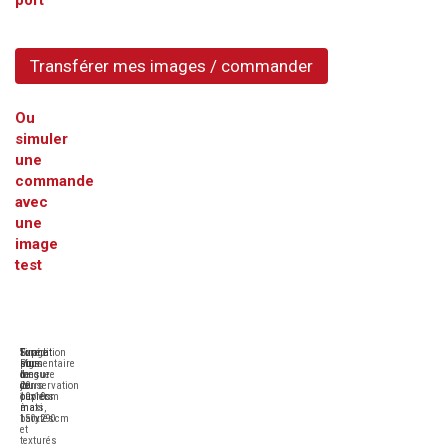
port
Transférer mes images / commander
Ou
simuler
une
commande
avec
une
image
test
Tirage
Sur
Format
Expédition
Pigmentaire
plus
sur-
sous
longue
de
mesure
6
conservation
20
de
jours
papiers
10x10cm
ouvrés
mats,
à
maxi
barytés
150x290cm
et
texturés