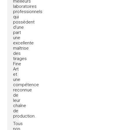
meilleurs
laboratoires
professionnels
qui
possèdent
d'une
part
une
excellente
maîtrise
des
tirages
Fine
Art
et
une
compétence
reconnue
de
leur
chaîne
de
production.
Tous
nos