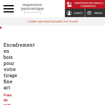
Panneau de gestion des cookies
TRANSFÉRER MES IMAGES /
COMMANDER
COMPTE
PANIER
L'atelier sera fermé les lundis 3 et 10 août
Encadrement
en
bois
pour
votre
tirage
fine
art
Frais
de