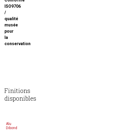
Conforme
ISO9706
/
qualité
musée
pour
la
conservation
Finitions
disponibles
Alu
Dibond