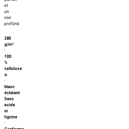
et
un
noir
profond.
285
g/m²
·
100
%
cellulose
α
·
blanc
éclatant
Sans
acide
ni
lignine
·