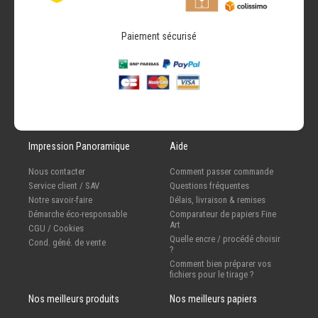
Paiement sécurisé
Impression Panoramique
Aide
Nous contacter
Comment passer commande
Service client / SAV
Questions fréquentes
Notre savoir-faire
Délais, livraison & remises
Démarche éco-responsable
Comparateur de papiers Fine
Art
CGU / Cookies
Quelle encre / procédé choisir
Cond. géné. de vente
?
Comment bien préparer vos
fichiers pour le tirage ?
Nos meilleurs produits
Nos meilleurs papiers