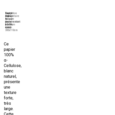
Tirage
Format
Expédition
Contre-
Pigmentaire
sur-
sous
collage
longue
mesure
6
&
conservation
de
jours
encadrement
(+100
10x10cm
ouvrés
en
ans)
à
maxi
option
300x110cm
Ce
papier
100%
α-
Cellulose,
blanc
naturel,
présente
une
texture
forte,
très
large.
Cette