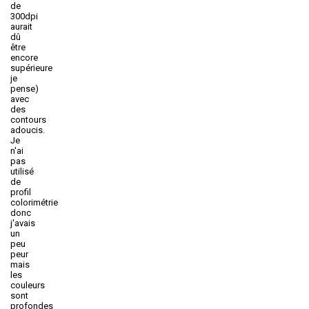
de
300dpi
aurait
dû
être
encore
supérieure
je
pense)
avec
des
contours
adoucis.
Je
n'ai
pas
utilisé
de
profil
colorimétrie
donc
j'avais
un
peu
peur
mais
les
couleurs
sont
profondes