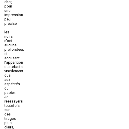
cher,
pour
une
impression
peu
précise
:
les
noirs
n'ont
aucune
profondeur,
et
accusent
l'apparition
d'artefacts
visiblement
dûs
aux
aspérités
du
papier.
Je
réessayerai
toutefois
sur
des
tirages
plus
clairs,