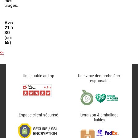
mes
tirages.
Avis
21
à
30
(sur
65
)
>>
Une qualité au top
Une vraie démarche éco-
responsable
Espace client sécurisé
Livraison & emballage
fiables