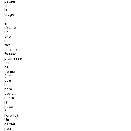
papier
et
le
tirage
qui
en
résulte.
Le
site
ne
fait
aucune
fausse
promesse
sur
ce
dernier
(rien
que
le
nom
devrait
mettre
la
puce
à
l'oreille).
Un
papier
peu