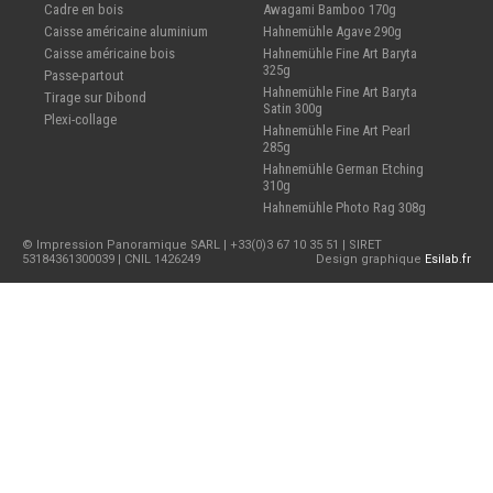
Cadre en bois
Awagami Bamboo 170g
Caisse américaine aluminium
Hahnemühle Agave 290g
Caisse américaine bois
Hahnemühle Fine Art Baryta
325g
Passe-partout
Hahnemühle Fine Art Baryta
Tirage sur Dibond
Satin 300g
Plexi-collage
Hahnemühle Fine Art Pearl
285g
Hahnemühle German Etching
310g
Hahnemühle Photo Rag 308g
© Impression Panoramique SARL | +33(0)3 67 10 35 51 | SIRET
53184361300039 | CNIL 1426249
Design graphique
Esilab.fr