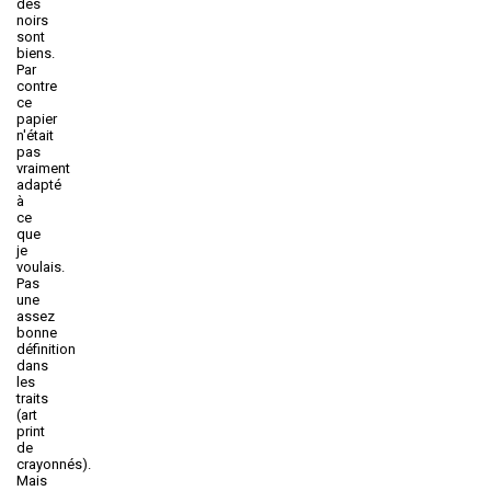
des
noirs
sont
biens.
Par
contre
ce
papier
n'était
pas
vraiment
adapté
à
ce
que
je
voulais.
Pas
une
assez
bonne
définition
dans
les
traits
(art
print
de
crayonnés).
Mais