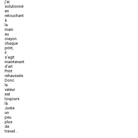
j'ai
solutionné
en
retouchant
à
la
main
au
crayon
chaque
print,
il
s'agit
maintenant
d'art
Print
rehaussés.
Donc
la
valeur
est
toujours
là.
Juste
un
peu
plus
de
travail...