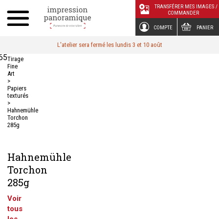
Panneau de gestion des cookies
TRANSFÉRER MES IMAGES /
COMMANDER
COMPTE
PANIER
L'atelier sera fermé les lundis 3 et 10 août
65
Tirage
Fine
Art
>
Papiers
texturés
>
Hahnemühle
Torchon
285g
Hahnemühle
Torchon
285g
Voir
tous