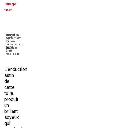
image
test
Tirage
Format
Expédition
Pigmentaire
sur-
sous
longue
mesure
6
conservation
de
jours
(+100
10x10cm
ouvrés
ans)
à
maxi
300x110cm
L’enduction
satin
de
cette
toile
produit
un
brillant
soyeux
qui