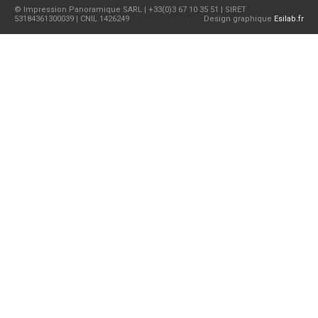
© Impression Panoramique SARL | +33(0)3 67 10 35 51 | SIRET
53184361300039 | CNIL 1426249
Design graphique
Esilab.fr