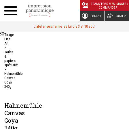
Panneau de gestion des cookies
TRANSFÉRER MES IMAGES /
COMMANDER
COMPTE
PANIER
L'atelier sera fermé les lundis 3 et 10 août
80
Tirage
Fine
Art
>
Toiles
&
papiers
spéciaux
>
Hahnemühle
Canvas
Goya
340g
Hahnemühle
Canvas
Goya
340g