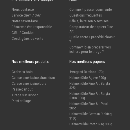
Nous contacter
Comment passer commande
Service client / SAV
Questions fréquentes
Notre savoir-faire
Délais, livraison & remises
Démarche éco-responsable
Comparateur de papiers Fine
Art
CGU / Cookies
Quelle encre / procédé choisir
Cond. géné. de vente
?
Comment bien préparer vos
fichiers pour le tirage ?
Nos meilleurs produits
Nos meilleurs papiers
Cadre en bois
Awagami Bamboo 170g
Caisse américaine aluminium
Hahnemühle Agave 290g
Caisse américaine bois
Hahnemühle Fine Art Baryta
325g
Passe-partout
Hahnemühle Fine Art Baryta
Tirage sur Dibond
Satin 300g
Plexi-collage
Hahnemühle Fine Art Pearl
285g
Hahnemühle German Etching
310g
Hahnemühle Photo Rag 308g