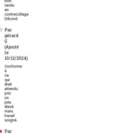
bon
rendu
en
contrecollage
Dibond
Par
gérard
G
(Ajouté
le
10/12/2024)
Conforme
à
ce
qui
était
attendu.
prix
un
peu
élevé
mais
travail
soigné.
Par