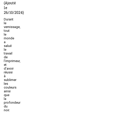
(Ajouté
le
26/10/2024)
Durant
le
vernissage,
tout
le
monde
a
salué
le
travail
de
l'imprimeur,
et
d'avoir
réussi
à
sublimer
les
couleurs
ainsi
que
la
profondeur
du
noir.