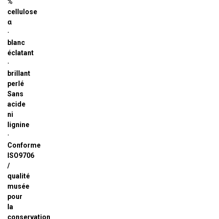
%
cellulose
α
·
blanc
éclatant
·
brillant
perlé
Sans
acide
ni
lignine
·
Conforme
ISO9706
/
qualité
musée
pour
la
conservation