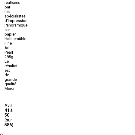
réalisées
par
les
spécialistes
d'Impression
Panoramique
sur
papier
Hahnemûhle
Fine
Art
Pearl
285g.
Le
résultat
est
de
grande
qualité.
Merci
Avis
41
à
50
(sur
586
)
>>