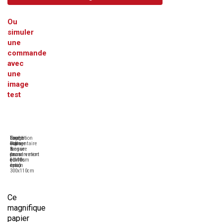
Ou
simuler
une
commande
avec
une
image
test
Tirage
Format
Expédition
Contre-
Pigmentaire
sur-
sous
collage
longue
mesure
6
&
conservation
de
jours
encadrement
(+100
10x10cm
ouvrés
en
ans)
à
maxi
option
300x110cm
Ce
magnifique
papier