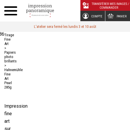
Panneau de gestion des cookies
TRANSFÉRER MES IMAGES /
COMMANDER
COMPTE
PANIER
L'atelier sera fermé les lundis 3 et 10 août
86
Tirage
Fine
Art
>
Papiers
photo
brillants
>
Hahnemühle
Fine
Art
Pearl
285g
Impression
fine
art
sur