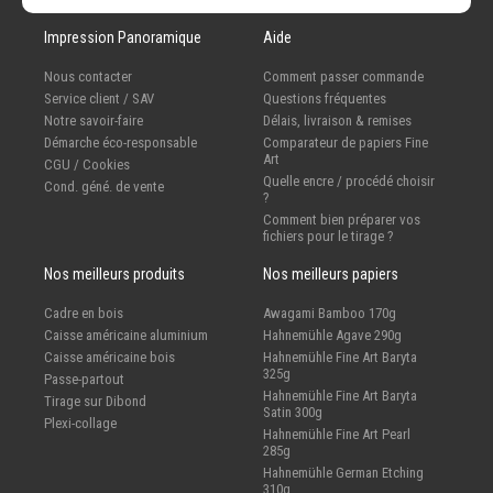
Impression Panoramique
Aide
Nous contacter
Comment passer commande
Service client / SAV
Questions fréquentes
Notre savoir-faire
Délais, livraison & remises
Démarche éco-responsable
Comparateur de papiers Fine
Art
CGU / Cookies
Quelle encre / procédé choisir
Cond. géné. de vente
?
Comment bien préparer vos
fichiers pour le tirage ?
Nos meilleurs produits
Nos meilleurs papiers
Cadre en bois
Awagami Bamboo 170g
Caisse américaine aluminium
Hahnemühle Agave 290g
Caisse américaine bois
Hahnemühle Fine Art Baryta
325g
Passe-partout
Hahnemühle Fine Art Baryta
Tirage sur Dibond
Satin 300g
Plexi-collage
Hahnemühle Fine Art Pearl
285g
Hahnemühle German Etching
310g