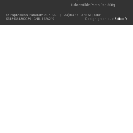
Hahnemühle Photo Rag 308g
© Impression Panoramique SARL | +33(0)3 67 10 35 51 | SIRET
53184361300039 | CNIL 1426249
Design graphique
Esilab.fr