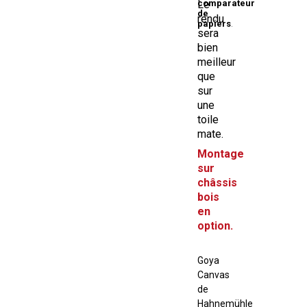
Le
comparateur
de
rendu
papiers
.
sera
bien
meilleur
que
sur
une
toile
mate.
Montage
sur
châssis
bois
en
option.
Goya
Canvas
de
Hahnemühle