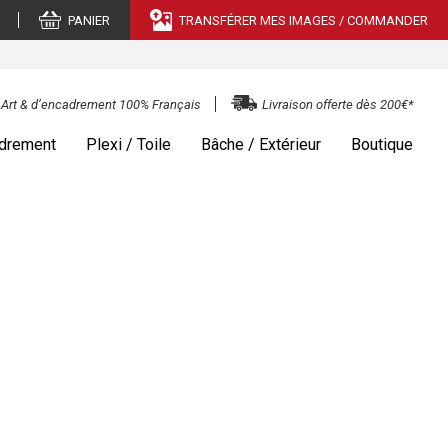
PANIER
TRANSFÉRER MES IMAGES / COMMANDER
e Art & d’encadrement 100% Français
Livraison offerte dès 200€*
drement
Plexi / Toile
Bâche / Extérieur
Boutique