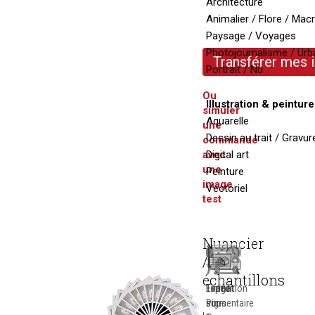
Architecture
Animalier / Flore / Mac
Paysage / Voyages
Photojournalisme / Urb
Transférer mes
Portrait / Nu
Ou
Illustration & peinture
simuler
Aquarelle
une
Dessin au trait / Gravur
commande
avec
Digital art
une
Peinture
image
Vectoriel
test
Nuancier
/
échantillons
Tirage
Format
Expédition
Pigmentaire
sur-
sous