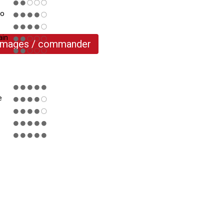
ro
ain
 images / commander
e