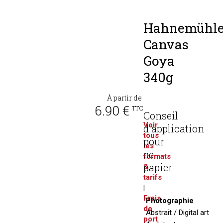
Hahnemühl
Canvas
Goya
340g
À partir de
6.90 €
TTC
Conseil
Voir
d'application
tous
pour
les
ce
formats
papier
&
tarifs
|
Frais
Photographie
de
Abstrait / Digital art
port