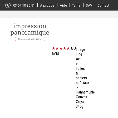
Panneau de gestion des cookies
03 67 10 35 51
A propos
Aide
Tarifs
SAV
Contact
80
Tirage
avis
Fine
Art
>
Toiles
&
papiers
spéciaux
>
Hahnemühle
Canvas
Goya
340g