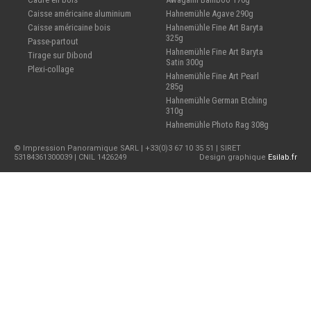
Caisse américaine aluminium
Hahnemühle Agave 290g
Caisse américaine bois
Hahnemühle Fine Art Baryta
325g
Passe-partout
Hahnemühle Fine Art Baryta
Tirage sur Dibond
Satin 300g
Plexi-collage
Hahnemühle Fine Art Pearl
285g
Hahnemühle German Etching
310g
Hahnemühle Photo Rag 308g
© Impression Panoramique SARL | +33(0)3 67 10 35 51 | SIRET
53184361300039 | CNIL 1426249
Design graphique
Esilab.fr