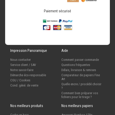
Paiement sécurisé
Impression Panoramique
Aide
Nous contacter
Comment passer commande
Service client / SAV
Questions fréquentes
Notre savoir-faire
Délais, livraison & remises
Démarche éco-responsable
Comparateur de papiers Fine
Art
CGU / Cookies
Quelle encre / procédé choisir
Cond. géné. de vente
?
Comment bien préparer vos
fichiers pour le tirage ?
Nos meilleurs produits
Nos meilleurs papiers
Cadre en bois
Awagami Bamboo 170g