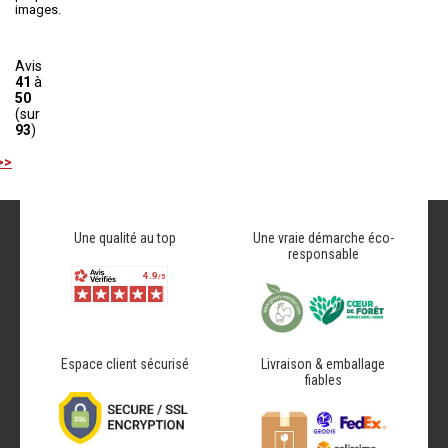
images.
Avis
41
à
50
(sur
93
)
>>
Une qualité au top
Une vraie démarche éco-
responsable
Espace client sécurisé
Livraison & emballage
fiables