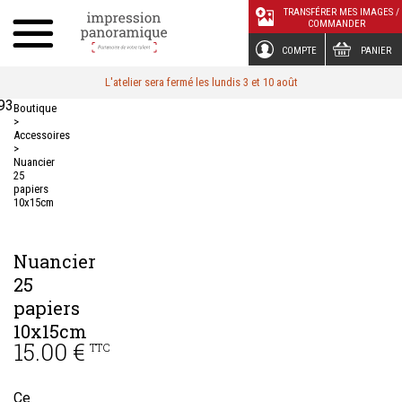
Panneau de gestion des cookies
TRANSFÉRER MES IMAGES /
COMMANDER
COMPTE
PANIER
L'atelier sera fermé les lundis 3 et 10 août
93
Boutique
>
Accessoires
>
Nuancier
25
papiers
10x15cm
Nuancier
25
papiers
10x15cm
15.00 €
TTC
Ce