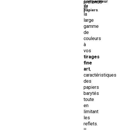
profonds
comparateur
de
et
papiers
.
la
large
gamme
de
couleurs
à
vos
tirages
fine
art
,
caractéristiques
des
papiers
barytés
toute
en
limitant
les
reflets.
Il