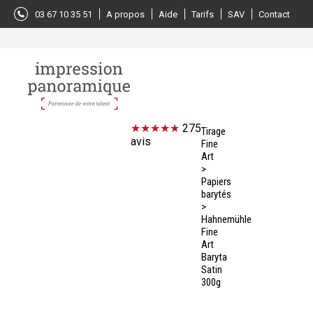
Panneau de gestion des cookies
03 67 10 35 51
A propos
Aide
Tarifs
SAV
Contact
275
Tirage
avis
Fine
Art
>
Papiers
barytés
>
Hahnemühle
Fine
Art
Baryta
Satin
300g