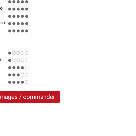
ro
ain
e
 images / commander