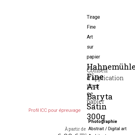
Tirage
Fine
Art
sur
papier
Hahnemühl
Conseil
Fine
d'application
Art
pour
ce
Baryta
papier
Satin
Profil ICC pour épreuvage
300g
Photographie
À partir de
Abstrait / Digital art