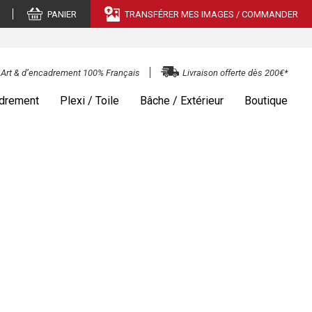
PANIER
TRANSFÉRER MES IMAGES / COMMANDER
e Art & d’encadrement 100% Français
Livraison offerte dès 200€*
drement
Plexi / Toile
Bâche / Extérieur
Boutique