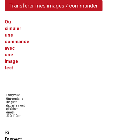
Transférer mes images / commander
Ou
simuler
une
commande
avec
une
image
test
Tirage
Format
Expédition
Contre-
Pigmentaire
sur-
sous
collage
longue
mesure
6
&
conservation
de
jours
encadrement
(+100
10x10cm
ouvrés
en
ans)
à
maxi
option
300x110cm
Si
l’aspect