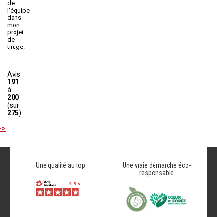
de
l'équipe
dans
mon
projet
de
tirage.
Avis
191
à
200
(sur
275
)
>>
Une qualité au top
Une vraie démarche éco-
responsable