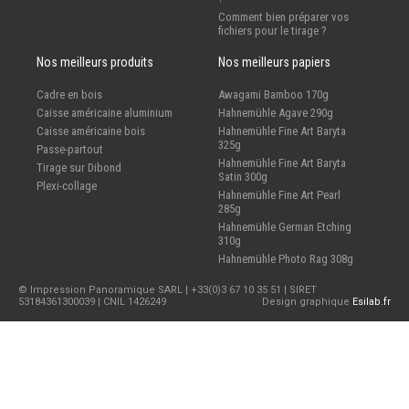
Comment bien préparer vos
fichiers pour le tirage ?
Nos meilleurs produits
Nos meilleurs papiers
Cadre en bois
Awagami Bamboo 170g
Caisse américaine aluminium
Hahnemühle Agave 290g
Caisse américaine bois
Hahnemühle Fine Art Baryta
325g
Passe-partout
Hahnemühle Fine Art Baryta
Tirage sur Dibond
Satin 300g
Plexi-collage
Hahnemühle Fine Art Pearl
285g
Hahnemühle German Etching
310g
Hahnemühle Photo Rag 308g
© Impression Panoramique SARL | +33(0)3 67 10 35 51 | SIRET
53184361300039 | CNIL 1426249
Design graphique
Esilab.fr