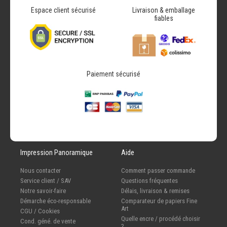
Espace client sécurisé
Livraison & emballage
fiables
Paiement sécurisé
Impression Panoramique
Aide
Nous contacter
Comment passer commande
Service client / SAV
Questions fréquentes
Notre savoir-faire
Délais, livraison & remises
Démarche éco-responsable
Comparateur de papiers Fine
Art
CGU / Cookies
Quelle encre / procédé choisir
Cond. géné. de vente
?