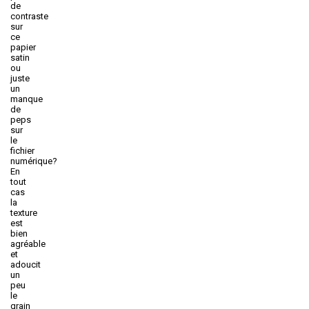
de
contraste
sur
ce
papier
satin
ou
juste
un
manque
de
peps
sur
le
fichier
numérique?
En
tout
cas
la
texture
est
bien
agréable
et
adoucit
un
peu
le
grain