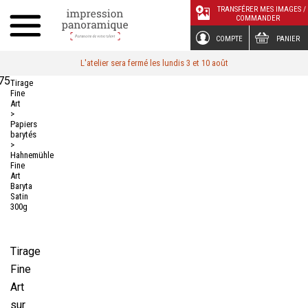
Panneau de gestion des cookies
TRANSFÉRER MES IMAGES /
COMMANDER
COMPTE
PANIER
L'atelier sera fermé les lundis 3 et 10 août
75
Tirage
Fine
Art
>
Papiers
barytés
>
Hahnemühle
Fine
Art
Baryta
Satin
300g
Tirage
Fine
Art
sur