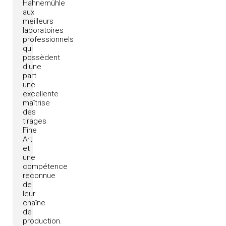
Hahnemühle
aux
meilleurs
laboratoires
professionnels
qui
possèdent
d'une
part
une
excellente
maîtrise
des
tirages
Fine
Art
et
une
compétence
reconnue
de
leur
chaîne
de
production.