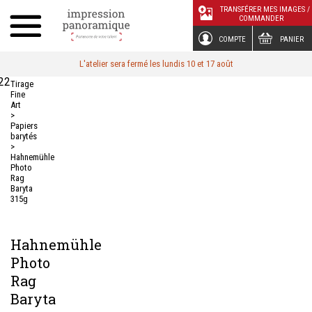
Panneau de gestion des cookies
TRANSFÉRER MES IMAGES /
COMMANDER
COMPTE
PANIER
L'atelier sera fermé les lundis 10 et 17 août
22
Tirage
Fine
Art
>
Papiers
barytés
>
Hahnemühle
Photo
Rag
Baryta
315g
Hahnemühle
Photo
Rag
Baryta