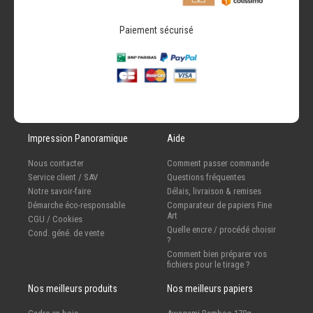
Paiement sécurisé
Impression Panoramique
Aide
Nous contacter
Comment passer commande
Service client / SAV
Questions fréquentes
Notre savoir-faire
Délais, livraison & remises
Démarche éco-responsable
Comparateur de papiers Fine
Art
CGU / Cookies
Quelle encre / procédé choisir
Cond. géné. de vente
?
Comment bien préparer vos
fichiers pour le tirage ?
Nos meilleurs produits
Nos meilleurs papiers