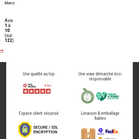
Merci
Avis
1
à
10
(sur
122
)
>>
Une qualité au top
Une vraie démarche éco-
responsable
Espace client sécurisé
Livraison & emballage
fiables