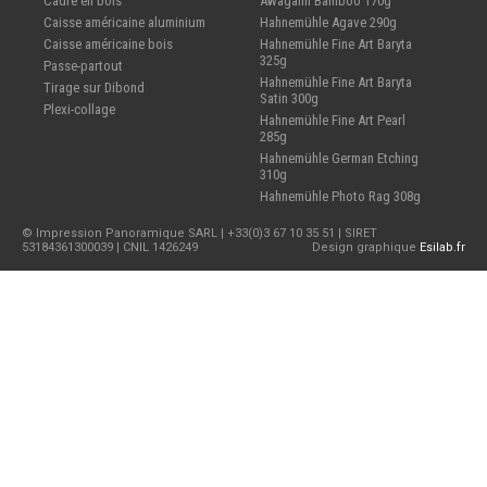
Cadre en bois
Awagami Bamboo 170g
Caisse américaine aluminium
Hahnemühle Agave 290g
Caisse américaine bois
Hahnemühle Fine Art Baryta
325g
Passe-partout
Hahnemühle Fine Art Baryta
Tirage sur Dibond
Satin 300g
Plexi-collage
Hahnemühle Fine Art Pearl
285g
Hahnemühle German Etching
310g
Hahnemühle Photo Rag 308g
© Impression Panoramique SARL | +33(0)3 67 10 35 51 | SIRET
53184361300039 | CNIL 1426249
Design graphique
Esilab.fr