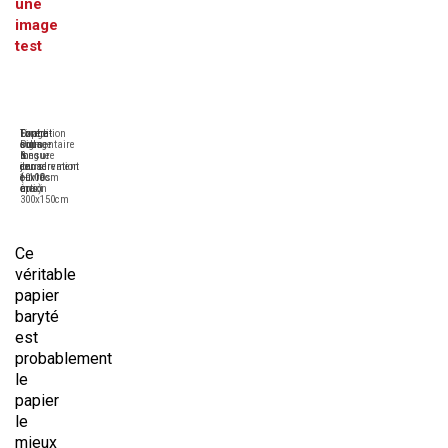
une
image
test
Tirage
Format
Expédition
Contre-
Pigmentaire
sur-
sous
collage
longue
mesure
6
&
conservation
de
jours
encadrement
(+100
10x10cm
ouvrés
en
ans)
à
maxi
option
300x150cm
Ce
véritable
papier
baryté
est
probablement
le
papier
le
mieux