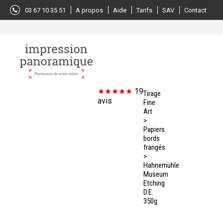
Panneau de gestion des cookies
03 67 10 35 51
A propos
Aide
Tarifs
SAV
Contact
19
Tirage
avis
Fine
Art
>
Papiers
bords
frangés
>
Hahnemühle
Museum
Etching
D.E.
350g