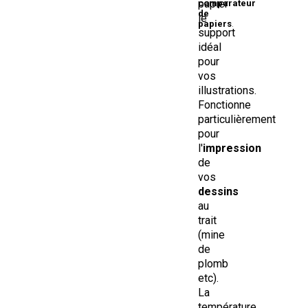
papier
comparateur
de
le
papiers
.
support
idéal
pour
vos
illustrations.
Fonctionne
particulièrement
pour
l'
impression
de
vos
dessins
au
trait
(mine
de
plomb
etc).
La
température