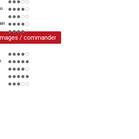
ro
ain
 images / commander
e