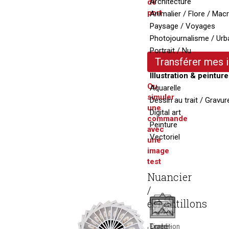
Architecture
de
port
Animalier / Flore / Mac
Paysage / Voyages
Photojournalisme / Urb
Portrait / Nu
Transférer mes
Illustration & peinture
Ou
Aquarelle
simuler
Dessin au trait / Gravur
une
Digital art
commande
Peinture
avec
Vectoriel
une
image
test
Nuancier
/
échantillons
Tirage
Expédition
Contre-