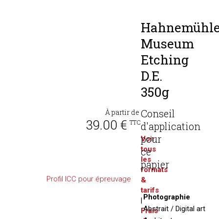
Hahnemühl
Museum
Etching
D.E.
350g
Conseil
À partir de
39.00 €
TTC
d'application
pour
Voir
tous
ce
les
papier
formats
Profil ICC pour épreuvage
&
tarifs
Photographie
|
Abstrait / Digital art
Frais