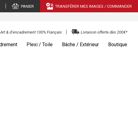
PANIER
TRANSFÉRER MES IMAGES / COMMANDER
e Art & d’encadrement 100% Français
Livraison offerte dès 200€*
drement
Plexi / Toile
Bâche / Extérieur
Boutique