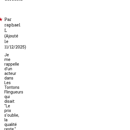
Par
raphael
L
(Ajouté
le
11/12/2025)
Je
me
rappelle
d'un
acteur
dans
Les
Tontons
Flingueurs
qui
disait:
"Le
prix
s'oublie,
la
qualité
reste."