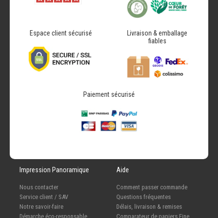
Espace client sécurisé
Livraison & emballage
fiables
Paiement sécurisé
Impression Panoramique
Aide
Nous contacter
Comment passer commande
Service client / SAV
Questions fréquentes
Notre savoir-faire
Délais, livraison & remises
Démarche éco-responsable
Comparateur de papiers Fine