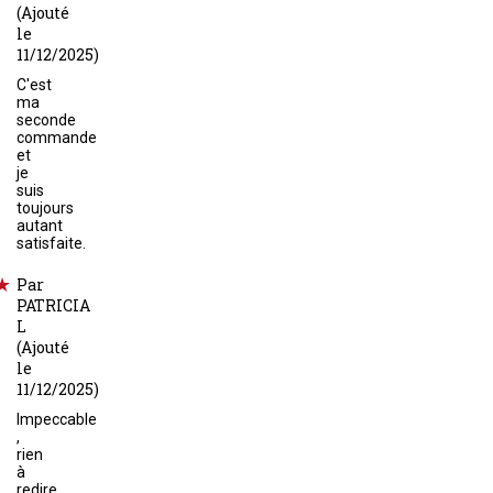
(Ajouté
le
11/12/2025)
C'est
ma
seconde
commande
et
je
suis
toujours
autant
satisfaite.
Par
PATRICIA
L
(Ajouté
le
11/12/2025)
Impeccable
,
rien
à
redire,