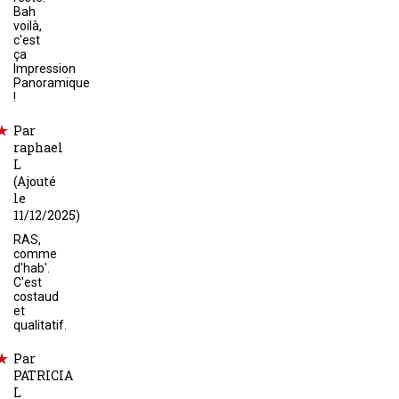
Bah
voilà,
c'est
ça
Impression
Panoramique
!
Par
raphael
L
(Ajouté
le
11/12/2025)
RAS,
comme
d'hab'.
C'est
costaud
et
qualitatif.
Par
PATRICIA
L