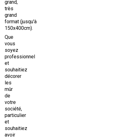
grand,
très
grand
format (jusqu'à
150x400cm).
Que
vous
soyez
professionnel
et
souhaitiez
décorer
les
mûr
de
votre
société,
particulier
et
souhaitiez
avoir