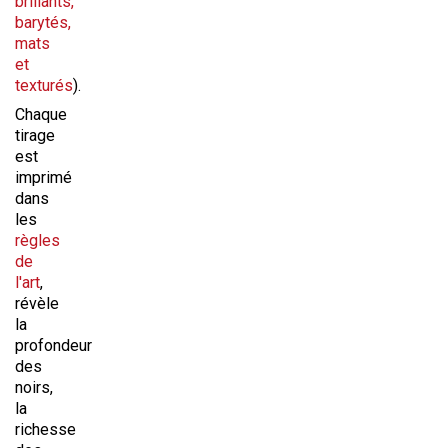
brillants,
barytés,
mats
et
texturés
).
Chaque
tirage
est
imprimé
dans
les
règles
de
l'art
,
révèle
la
profondeur
des
noirs,
la
richesse