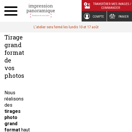
Panneau de gestion des cookies
TRANSFÉRER MES IMAGES /
COMMANDER
COMPTE
PANIER
L'atelier sera fermé les lundis 10 et 17 août
Tirage
grand
format
de
vos
photos
Nous
réalisons
des
tirages
photo
grand
format
haut