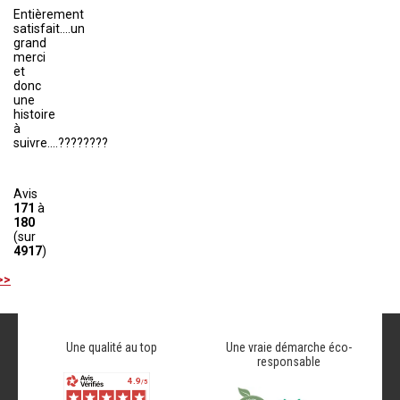
Entièrement
satisfait....un
grand
merci
et
donc
une
histoire
à
suivre....????????
Avis
171
à
180
(sur
4917
)
>>
Une qualité au top
Une vraie démarche éco-
responsable