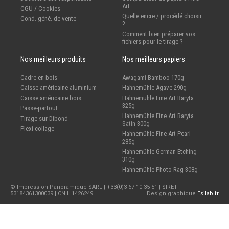
Art
CGU / Cookies
Quelle encre / procédé choisir
Cond. géné. de vente
?
Comment bien préparer vos
fichiers pour le tirage ?
Nos meilleurs produits
Nos meilleurs papiers
Cadre en bois
Awagami Bamboo 170g
Caisse américaine aluminium
Hahnemühle Agave 290g
Caisse américaine bois
Hahnemühle Fine Art Baryta
325g
Passe-partout
Hahnemühle Fine Art Baryta
Tirage sur Dibond
Satin 300g
Plexi-collage
Hahnemühle Fine Art Pearl
285g
Hahnemühle German Etching
310g
Hahnemühle Photo Rag 308g
© Impression Panoramique SARL | +33(0)3 67 10 35 51 | SIRET
53184361300039 | CNIL 1426249
Design graphique
Esilab.fr