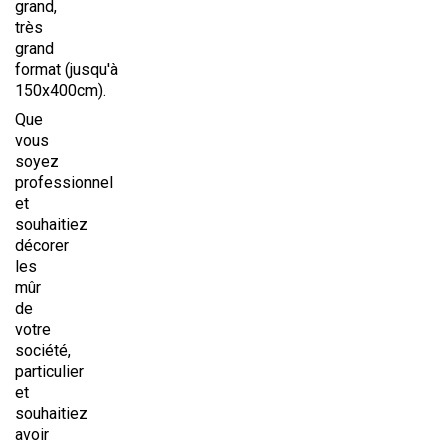
grand,
très
grand
format (jusqu'à
150x400cm).
Que
vous
soyez
professionnel
et
souhaitiez
décorer
les
mûr
de
votre
société,
particulier
et
souhaitiez
avoir