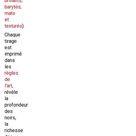
brillants,
barytés,
mats
et
texturés
).
Chaque
tirage
est
imprimé
dans
les
règles
de
l'art
,
révèle
la
profondeur
des
noirs,
la
richesse