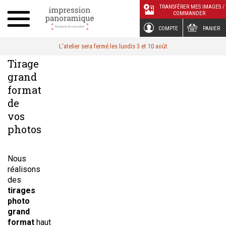
Panneau de gestion des cookies
TRANSFÉRER MES IMAGES /
COMMANDER
COMPTE
PANIER
L'atelier sera fermé les lundis 3 et 10 août
Tirage
grand
format
de
vos
photos
Nous
réalisons
des
tirages
photo
grand
format
haut