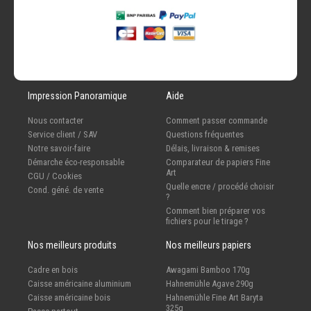
Impression Panoramique
Aide
Nous contacter
Comment passer commande
Service client / SAV
Questions fréquentes
Notre savoir-faire
Délais, livraison & remises
Démarche éco-responsable
Comparateur de papiers Fine
Art
CGU / Cookies
Quelle encre / procédé choisir
Cond. géné. de vente
?
Comment bien préparer vos
fichiers pour le tirage ?
Nos meilleurs produits
Nos meilleurs papiers
Cadre en bois
Awagami Bamboo 170g
Caisse américaine aluminium
Hahnemühle Agave 290g
Caisse américaine bois
Hahnemühle Fine Art Baryta
325g