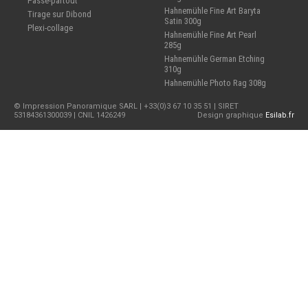
Passe-partout
Hahnemühle Fine Art Baryta
Tirage sur Dibond
Satin 300g
Plexi-collage
Hahnemühle Fine Art Pearl
285g
Hahnemühle German Etching
310g
Hahnemühle Photo Rag 308g
© Impression Panoramique SARL | +33(0)3 67 10 35 51 | SIRET
53184361300039 | CNIL 1426249
Design graphique
Esilab.fr