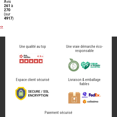
Avis
261
à
270
(sur
4917
)
>>
Une qualité au top
Une vraie démarche éco-
responsable
Espace client sécurisé
Livraison & emballage
fiables
Paiement sécurisé