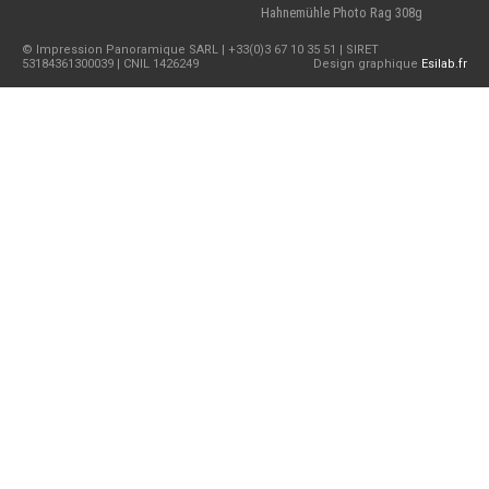
Hahnemühle Photo Rag 308g
© Impression Panoramique SARL | +33(0)3 67 10 35 51 | SIRET
53184361300039 | CNIL 1426249
Design graphique
Esilab.fr