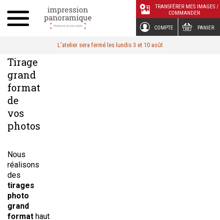
Panneau de gestion des cookies
TRANSFÉRER MES IMAGES /
COMMANDER
COMPTE
PANIER
L'atelier sera fermé les lundis 3 et 10 août
Tirage
grand
format
de
vos
photos
Nous
réalisons
des
tirages
photo
grand
format
haut