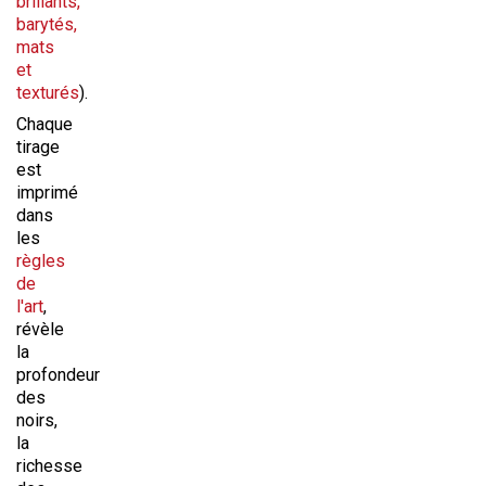
brillants,
barytés,
mats
et
texturés
).
Chaque
tirage
est
imprimé
dans
les
règles
de
l'art
,
révèle
la
profondeur
des
noirs,
la
richesse