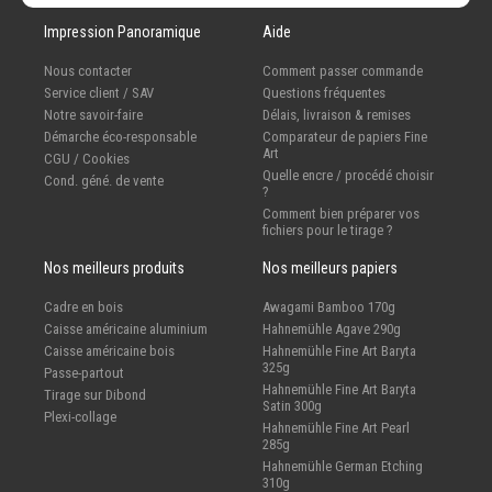
Impression Panoramique
Aide
Nous contacter
Comment passer commande
Service client / SAV
Questions fréquentes
Notre savoir-faire
Délais, livraison & remises
Démarche éco-responsable
Comparateur de papiers Fine
Art
CGU / Cookies
Quelle encre / procédé choisir
Cond. géné. de vente
?
Comment bien préparer vos
fichiers pour le tirage ?
Nos meilleurs produits
Nos meilleurs papiers
Cadre en bois
Awagami Bamboo 170g
Caisse américaine aluminium
Hahnemühle Agave 290g
Caisse américaine bois
Hahnemühle Fine Art Baryta
325g
Passe-partout
Hahnemühle Fine Art Baryta
Tirage sur Dibond
Satin 300g
Plexi-collage
Hahnemühle Fine Art Pearl
285g
Hahnemühle German Etching
310g