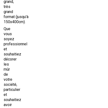
grand,
très
grand
format (jusqu'à
150x400cm).
Que
vous
soyez
professionnel
et
souhaitiez
décorer
les
mûr
de
votre
société,
particulier
et
souhaitiez
avoir