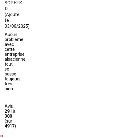
SOPHIE
D
(Ajouté
le
03/06/2025)
Aucun
probleme
avec
cette
entreprise
alsacienne,
tout
se
passe
toujours
très
bien
Avis
291
à
300
(sur
4917
)
>>