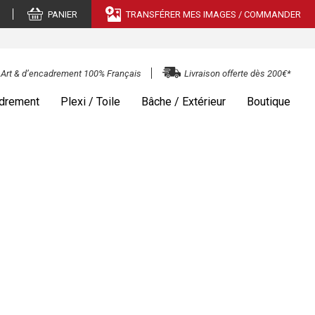
PANIER
TRANSFÉRER MES IMAGES / COMMANDER
e Art & d’encadrement 100% Français
Livraison offerte dès 200€*
drement
Plexi / Toile
Bâche / Extérieur
Boutique