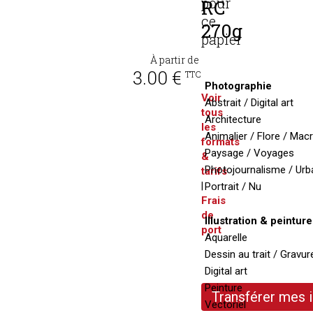
pour
RC
ce
270g
papier
À partir de
3.00 €
TTC
Photographie
Voir
Abstrait / Digital art
tous
Architecture
les
Animalier / Flore / Mac
formats
Paysage / Voyages
&
Photojournalisme / Urb
tarifs
|
Portrait / Nu
Frais
de
Illustration & peinture
port
Aquarelle
Dessin au trait / Gravur
Digital art
Peinture
Transférer mes
Vectoriel