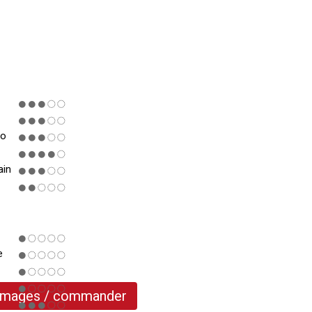
ro
ain
e
 images / commander