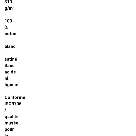
310
g/m²
·
100
%
coton
·
blanc
·
satiné
Sans
acide
ni
lignine
·
Conforme
ISO9706
/
qualité
musée
pour
la