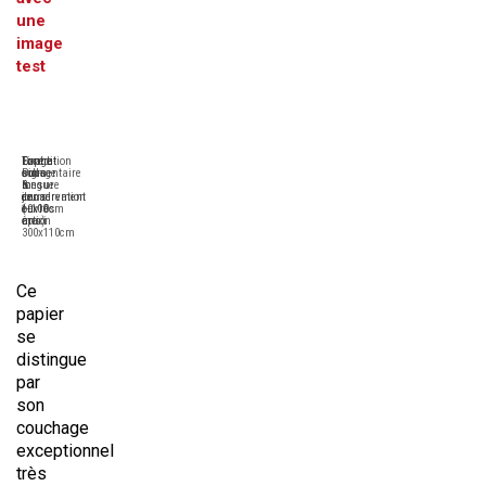
une
image
test
Tirage
Format
Expédition
Contre-
Pigmentaire
sur-
sous
collage
longue
mesure
6
&
conservation
de
jours
encadrement
(+100
10x10cm
ouvrés
en
ans)
à
maxi
option
300x110cm
Ce
papier
se
distingue
par
son
couchage
exceptionnel
très