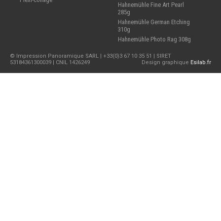
Hahnemühle Fine Art Pearl
285g
Hahnemühle German Etching
310g
Hahnemühle Photo Rag 308g
© Impression Panoramique SARL | +33(0)3 67 10 35 51 | SIRET
53184361300039 | CNIL 1426249
Design graphique
Esilab.fr