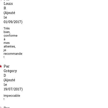
Louis
R
(Ajouté
le
01/09/2017)
Très
bien,
conforme
à
mes
attentes,
je
recommande
!
Par
Grégory
D
(Ajouté
le
19/07/2017)
Impeccable
!