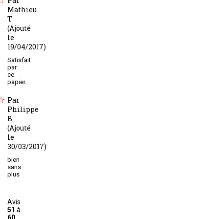
Par
Mathieu
T
(Ajouté
le
19/04/2017)
Satisfait
par
ce
papier.
Par
Philippe
B
(Ajouté
le
30/03/2017)
bien
sans
plus
Avis
51
à
60