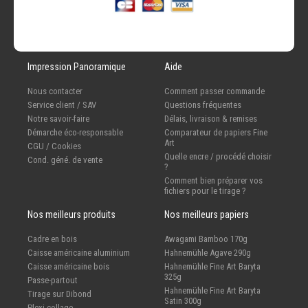
Impression Panoramique
Aide
Nous contacter
Comment passer commande
Service client / SAV
Questions fréquentes
Notre savoir-faire
Délais, livraison & remises
Démarche éco-responsable
Comparateur de papiers Fine
Art
CGU / Cookies
Quelle encre / procédé choisir
Cond. géné. de vente
?
Comment bien préparer vos
fichiers pour le tirage ?
Nos meilleurs produits
Nos meilleurs papiers
Cadre en bois
Awagami Bamboo 170g
Caisse américaine aluminium
Hahnemühle Agave 290g
Caisse américaine bois
Hahnemühle Fine Art Baryta
325g
Passe-partout
Hahnemühle Fine Art Baryta
Tirage sur Dibond
Satin 300g
Plexi-collage