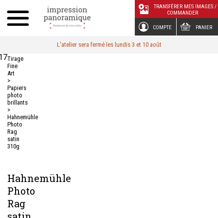
Panneau de gestion des cookies
TRANSFÉRER MES IMAGES /
COMMANDER
COMPTE
PANIER
L'atelier sera fermé les lundis 3 et 10 août
17
Tirage
Fine
Art
>
Papiers
photo
brillants
>
Hahnemühle
Photo
Rag
satin
310g
Hahnemühle
Photo
Rag
satin