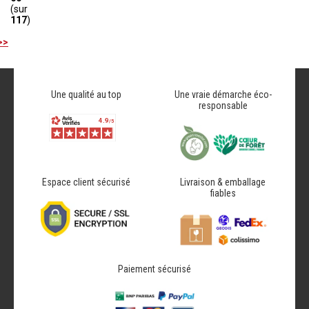
(sur
117
)
>>
Une qualité au top
Une vraie démarche éco-
responsable
Espace client sécurisé
Livraison & emballage
fiables
Paiement sécurisé