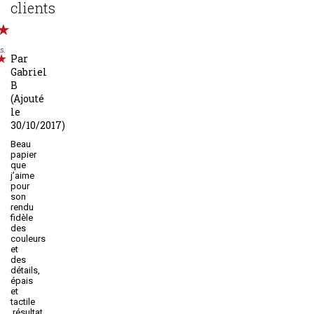
clients
s.
Par
Gabriel
B
(Ajouté
le
30/10/2017)
Beau
papier
que
j’aime
pour
son
rendu
fidèle
des
couleurs
et
des
détails,
épais
et
tactile
,résultat