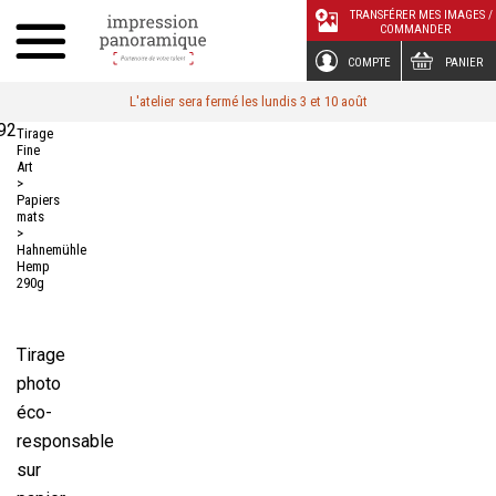
Panneau de gestion des cookies
TRANSFÉRER MES IMAGES /
COMMANDER
COMPTE
PANIER
L'atelier sera fermé les lundis 3 et 10 août
92
Tirage
Fine
Art
>
Papiers
mats
>
Hahnemühle
Hemp
290g
Tirage
photo
éco-
responsable
sur