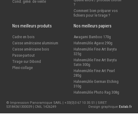
Cond. géné. de vente
?
Comment bien préparer vos
fichiers pour le tirage ?
Nos meilleurs produits
Nos meilleurs papiers
Cadre en bois
Awagami Bamboo 170g
Caisse américaine aluminium
Hahnemühle Agave 290g
Caisse américaine bois
Hahnemühle Fine Art Baryta
325g
Passe-partout
Hahnemühle Fine Art Baryta
Tirage sur Dibond
Satin 300g
Plexi-collage
Hahnemühle Fine Art Pearl
285g
Hahnemühle German Etching
310g
Hahnemühle Photo Rag 308g
© Impression Panoramique SARL | +33(0)3 67 10 35 51 | SIRET
53184361300039 | CNIL 1426249
Design graphique
Esilab.fr