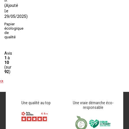
(Ajouté
le
29/05/2025)
Papier
écologique
de
qualité
Avis
1
à
10
(sur
92
)
>>
Une qualité au top
Une vraie démarche éco-
responsable