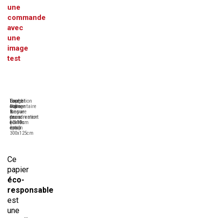
une
commande
avec
une
image
test
Tirage
Format
Expédition
Contre-
Pigmentaire
sur-
sous
collage
longue
mesure
6
&
conservation
de
jours
encadrement
(+100
10x10cm
ouvrés
en
ans)
à
maxi
option
300x125cm
Ce
papier
éco-
responsable
est
une