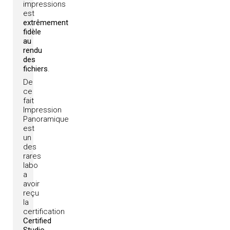
impressions
est
extrêmement
fidèle
au
rendu
des
fichiers
.
De
ce
fait
Impression
Panoramique
est
un
des
rares
labo
a
avoir
reçu
la
certification
Certified