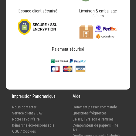
Espace client sécurisé
Livraison & emballage
fiables
Paiement sécurisé
Impression Panoramique
Aide
Nous contacter
Comment passer commande
Service client / SAV
Questions fréquentes
Notre savoir-faire
Délais, livraison & remises
Démarche éco-responsable
Comparateur de papiers Fine
Art
CGU / Cookies
Quelle encre / procédé choisir