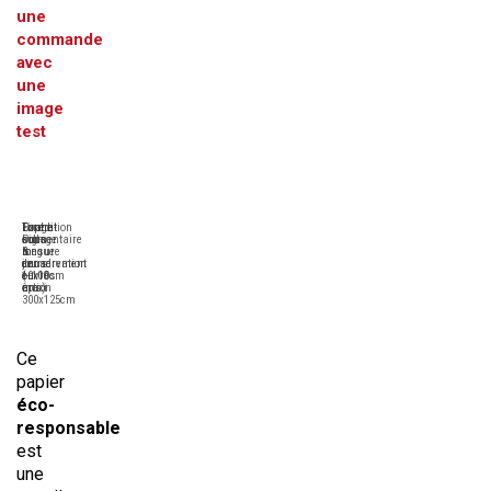
une
commande
avec
une
image
test
Tirage
Format
Expédition
Contre-
Pigmentaire
sur-
sous
collage
longue
mesure
6
&
conservation
de
jours
encadrement
(+100
10x10cm
ouvrés
en
ans)
à
maxi
option
300x125cm
Ce
papier
éco-
responsable
est
une