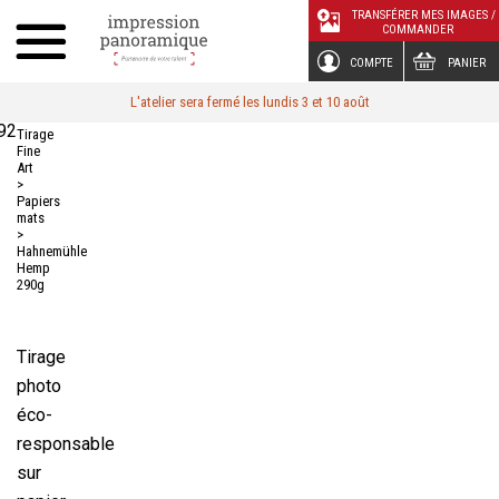
Panneau de gestion des cookies
TRANSFÉRER MES IMAGES /
COMMANDER
COMPTE
PANIER
L'atelier sera fermé les lundis 3 et 10 août
92
Tirage
Fine
Art
>
Papiers
mats
>
Hahnemühle
Hemp
290g
Tirage
photo
éco-
responsable
sur