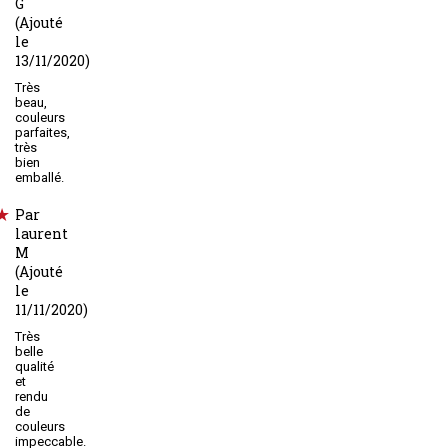
G
(Ajouté
le
13/11/2020)
Très
beau,
couleurs
parfaites,
très
bien
emballé.
Par
laurent
M
(Ajouté
le
11/11/2020)
Très
belle
qualité
et
rendu
de
couleurs
impeccable.