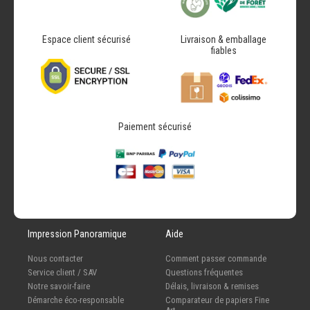
Espace client sécurisé
Livraison & emballage
fiables
Paiement sécurisé
Impression Panoramique
Aide
Nous contacter
Comment passer commande
Service client / SAV
Questions fréquentes
Notre savoir-faire
Délais, livraison & remises
Démarche éco-responsable
Comparateur de papiers Fine