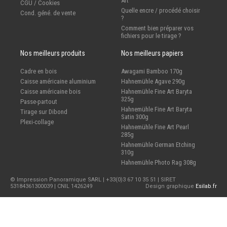
Art
CGU / Cookies
Quelle encre / procédé choisir
Cond. géné. de vente
?
Comment bien préparer vos
fichiers pour le tirage ?
Nos meilleurs produits
Nos meilleurs papiers
Cadre en bois
Awagami Bamboo 170g
Caisse américaine aluminium
Hahnemühle Agave 290g
Caisse américaine bois
Hahnemühle Fine Art Baryta
325g
Passe-partout
Hahnemühle Fine Art Baryta
Tirage sur Dibond
Satin 300g
Plexi-collage
Hahnemühle Fine Art Pearl
285g
Hahnemühle German Etching
310g
Hahnemühle Photo Rag 308g
© Impression Panoramique SARL | +33(0)3 67 10 35 51 | SIRET
53184361300039 | CNIL 1426249
Design graphique
Esilab.fr