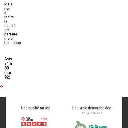
Mais
rien
à
redire
la
qualité
est
parfaite
merci
beaucoup
Avis
71
à
80
(sur
92
)
>>
Une qualité au top
Une vraie démarche éco-
responsable