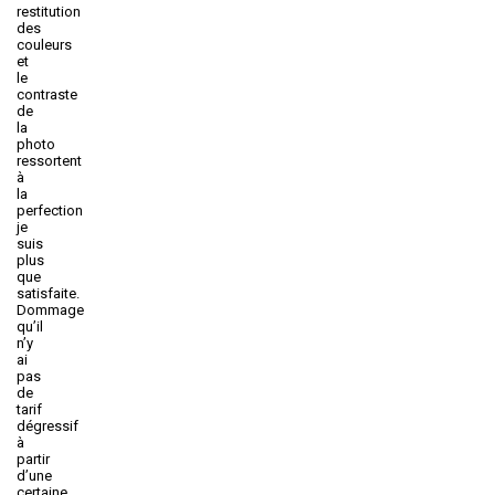
restitution
des
couleurs
et
le
contraste
de
la
photo
ressortent
à
la
perfection
je
suis
plus
que
satisfaite.
Dommage
qu’il
n’y
ai
pas
de
tarif
dégressif
à
partir
d’une
certaine