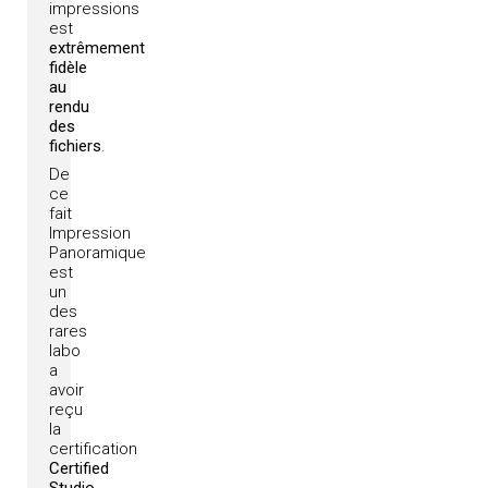
impressions
est
extrêmement
fidèle
au
rendu
des
fichiers
.
De
ce
fait
Impression
Panoramique
est
un
des
rares
labo
a
avoir
reçu
la
certification
Certified