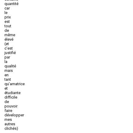
quantité
car
le
prix
est
tout
de
même
élevé
(et
c’est
justifié
par
la
qualité
mais
en
tant
qu’amatrice
et
étudiante
difficile
de
pouvoir
faire
développer
mes
autres
clichés)
.