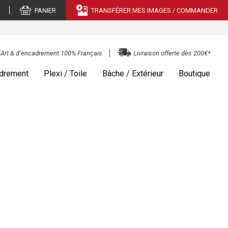
PANIER
TRANSFÉRER MES IMAGES / COMMANDER
e Art & d’encadrement 100% Français
Livraison offerte dès 200€*
drement
Plexi / Toile
Bâche / Extérieur
Boutique