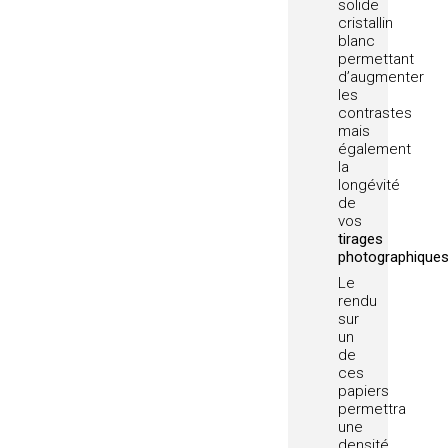
solide
cristallin
blanc
permettant
d’augmenter
les
contrastes
mais
également
la
longévité
de
vos
tirages
photographique
Le
rendu
sur
un
de
ces
papiers
permettra
une
densité