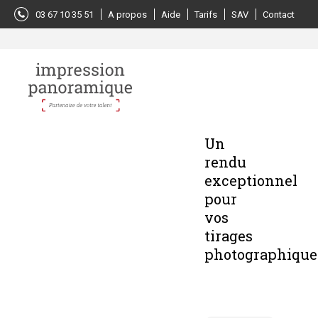
Panneau de gestion des cookies
03 67 10 35 51
A propos
Aide
Tarifs
SAV
Contact
Un
rendu
exceptionnel
pour
vos
tirages
photographique