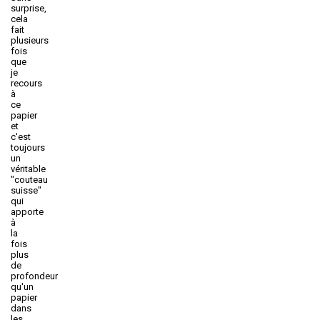
surprise,
cela
fait
plusieurs
fois
que
je
recours
à
ce
papier
et
c'est
toujours
un
véritable
"couteau
suisse"
qui
apporte
à
la
fois
plus
de
profondeur
qu'un
papier
dans
les