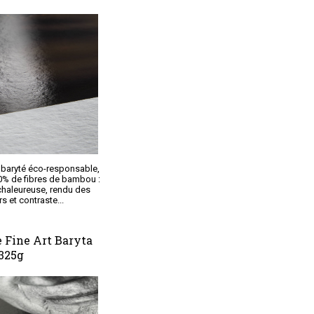
 baryté éco-responsable,
0% de fibres de bambou :
chaleureuse, rendu des
s et contraste...
Fine Art Baryta
325g