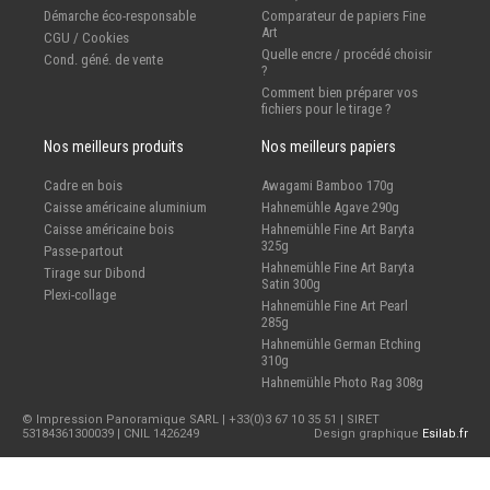
Démarche éco-responsable
Comparateur de papiers Fine
Art
CGU / Cookies
Quelle encre / procédé choisir
Cond. géné. de vente
?
Comment bien préparer vos
fichiers pour le tirage ?
Nos meilleurs produits
Nos meilleurs papiers
Cadre en bois
Awagami Bamboo 170g
Caisse américaine aluminium
Hahnemühle Agave 290g
Caisse américaine bois
Hahnemühle Fine Art Baryta
325g
Passe-partout
Hahnemühle Fine Art Baryta
Tirage sur Dibond
Satin 300g
Plexi-collage
Hahnemühle Fine Art Pearl
285g
Hahnemühle German Etching
310g
Hahnemühle Photo Rag 308g
© Impression Panoramique SARL | +33(0)3 67 10 35 51 | SIRET
53184361300039 | CNIL 1426249
Design graphique
Esilab.fr