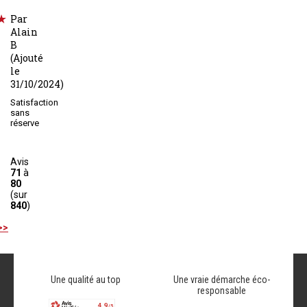
Par
Alain
B
(Ajouté
le
31/10/2024)
Satisfaction
sans
réserve
Avis
71
à
80
(sur
840
)
>>
Une qualité au top
Une vraie démarche éco-
responsable