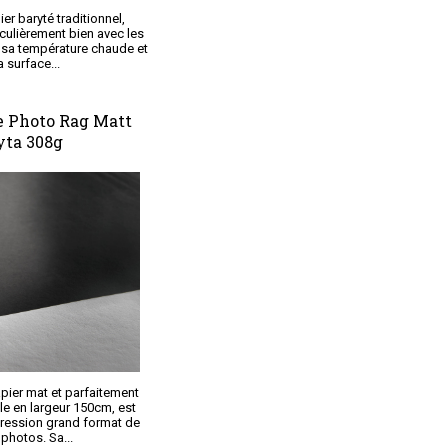
r baryté traditionnel,
culièrement bien avec les
à sa température chaude et
a surface...
 Photo Rag Matt
yta 308g
pier mat et parfaitement
le en largeur 150cm, est
pression grand format de
photos. Sa...