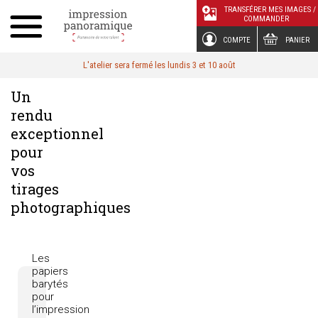
Panneau de gestion des cookies
TRANSFÉRER MES IMAGES /
COMMANDER
COMPTE
PANIER
L'atelier sera fermé les lundis 3 et 10 août
Un
rendu
exceptionnel
pour
vos
tirages
photographiques
Les
papiers
barytés
pour
l’impression