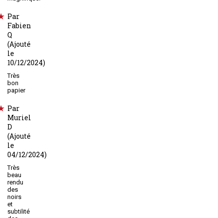
Par
Fabien
Q
(Ajouté
le
10/12/2024)
Très
bon
papier
Par
Muriel
D
(Ajouté
le
04/12/2024)
Très
beau
rendu
des
noirs
et
subtilité