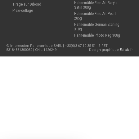
Hahnemühle Fine Art Baryta
Tirage sur Dibond
Satin 300g
Plexi-collage
Hahnemühle Fine Art Pearl
285g
Hahnemühle German Etching
310g
Hahnemühle Photo Rag 308g
© Impression Panoramique SARL | +33(0)3 67 10 35 51 | SIRET
53184361300039 | CNIL 1426249
Design graphique
Esilab.fr