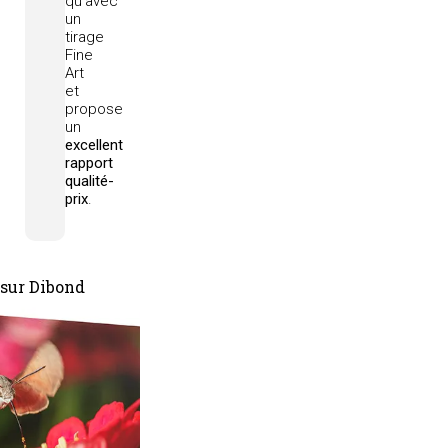
qu'avec
un
tirage
Fine
Art
et
propose
un
excellent
rapport
qualité-
prix
.
 sur Dibond