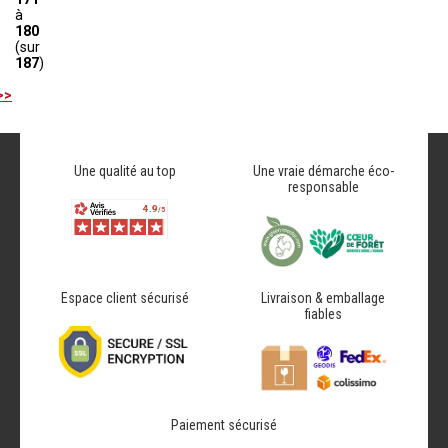
à
180
(sur
187
)
>>
Une qualité au top
Une vraie démarche éco-
responsable
Espace client sécurisé
Livraison & emballage
fiables
Paiement sécurisé