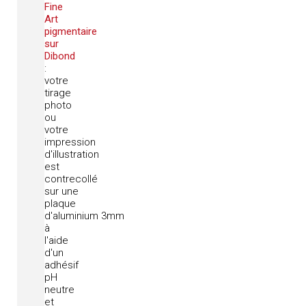
Fine
Art
pigmentaire
sur
Dibond
:
votre
tirage
photo
ou
votre
impression
d'illustration
est
contrecollé
sur une
plaque
d'aluminium 3mm
à
l'aide
d'un
adhésif
pH
neutre
et