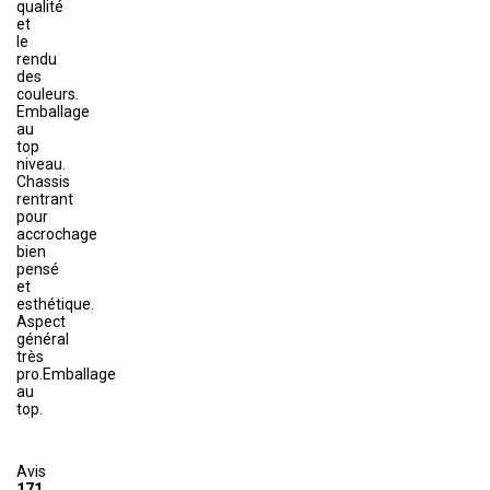
qualité
et
le
rendu
des
couleurs.
Emballage
au
top
niveau.
Chassis
rentrant
pour
accrochage
bien
pensé
et
esthétique.
Aspect
général
très
pro.Emballage
au
top.
Avis
171