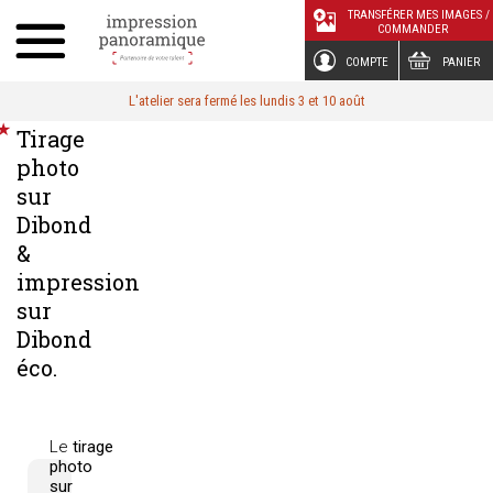
Panneau de gestion des cookies
TRANSFÉRER MES IMAGES /
COMMANDER
COMPTE
PANIER
L'atelier sera fermé les lundis 3 et 10 août
Tirage
photo
sur
Dibond
&
impression
sur
Dibond
éco.
Le
tirage
photo
sur