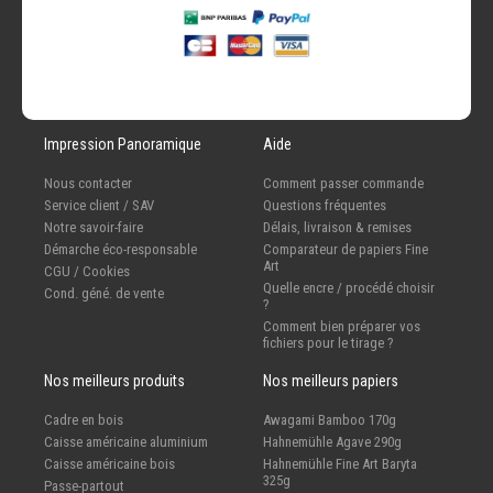
Impression Panoramique
Aide
Nous contacter
Comment passer commande
Service client / SAV
Questions fréquentes
Notre savoir-faire
Délais, livraison & remises
Démarche éco-responsable
Comparateur de papiers Fine
Art
CGU / Cookies
Quelle encre / procédé choisir
Cond. géné. de vente
?
Comment bien préparer vos
fichiers pour le tirage ?
Nos meilleurs produits
Nos meilleurs papiers
Cadre en bois
Awagami Bamboo 170g
Caisse américaine aluminium
Hahnemühle Agave 290g
Caisse américaine bois
Hahnemühle Fine Art Baryta
325g
Passe-partout