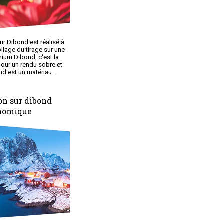
ur Dibond est réalisé à
ollage du tirage sur une
nium Dibond, c'est la
pour un rendu sobre et
d est un matériau...
on sur dibond
nomique