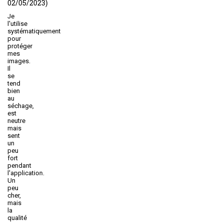
02/05/2023)
Je
l'utilise
systématiquement
pour
protéger
mes
images.
Il
se
tend
bien
au
séchage,
est
neutre
mais
sent
un
peu
fort
pendant
l'application.
Un
peu
cher,
mais
la
qualité