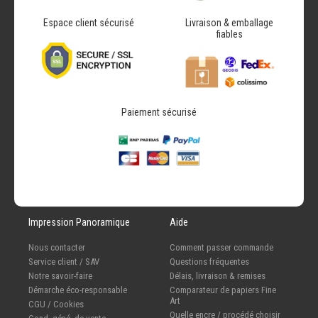
Espace client sécurisé
Livraison & emballage
fiables
Paiement sécurisé
Impression Panoramique
Aide
Nous contacter
Comment passer commande
Service client / SAV
Questions fréquentes
Notre savoir-faire
Délais, livraison & remises
Démarche éco-responsable
Comparateur de papiers Fine
Art
CGU / Cookies
Quelle encre / procédé choisir