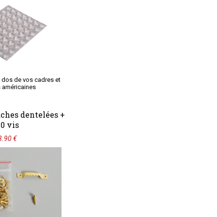
u dos de vos cadres et
 américaines
aches dentelées +
0 vis
3.90 €