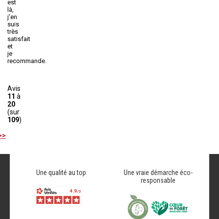
est
là,
j'en
suis
très
satisfait
et
je
recommande.
Avis
11
à
20
(sur
109
)
>>
Une qualité au top
Une vraie démarche éco-
responsable