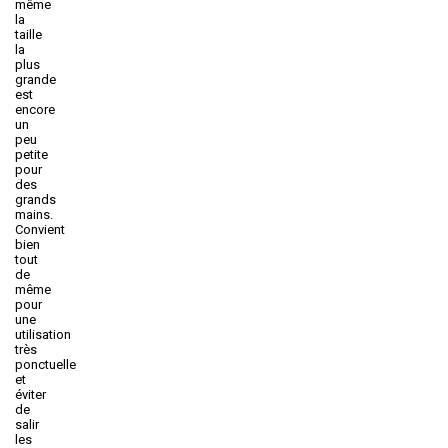
même
la
taille
la
plus
grande
est
encore
un
peu
petite
pour
des
grands
mains.
Convient
bien
tout
de
même
pour
une
utilisation
très
ponctuelle
et
éviter
de
salir
les