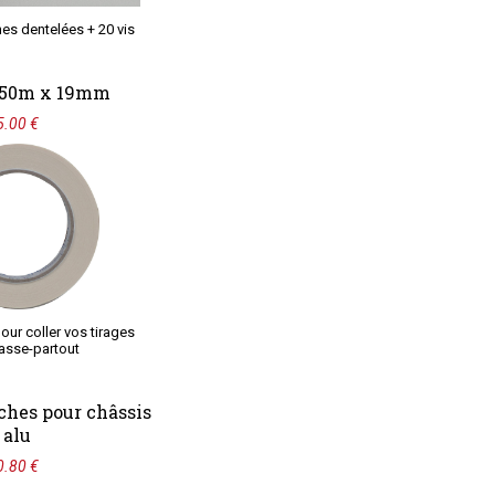
hes dentelées + 20 vis
 50m x 19mm
5.00 €
our coller vos tirages
asse-partout
ches pour châssis
alu
0.80 €