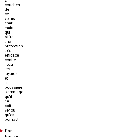
2
couches
de
ce
vernis,
cher
mais
qui
offre
une
protection
très
efficace
contre
l'eau,
les
rayures
et
la
poussière.
Dommage
qu'il
ne
soit
vendu
qu'en
bombe!
Par
karine