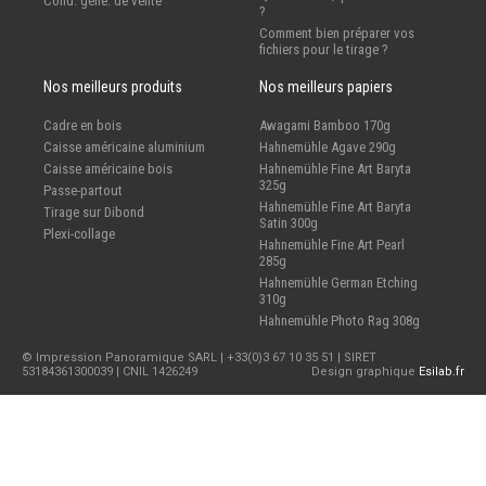
Cond. géné. de vente
?
Comment bien préparer vos
fichiers pour le tirage ?
Nos meilleurs produits
Nos meilleurs papiers
Cadre en bois
Awagami Bamboo 170g
Caisse américaine aluminium
Hahnemühle Agave 290g
Caisse américaine bois
Hahnemühle Fine Art Baryta
325g
Passe-partout
Hahnemühle Fine Art Baryta
Tirage sur Dibond
Satin 300g
Plexi-collage
Hahnemühle Fine Art Pearl
285g
Hahnemühle German Etching
310g
Hahnemühle Photo Rag 308g
© Impression Panoramique SARL | +33(0)3 67 10 35 51 | SIRET
53184361300039 | CNIL 1426249
Design graphique
Esilab.fr