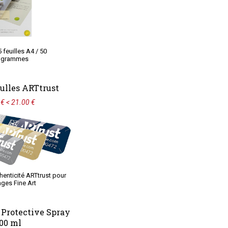
 feuilles A4 / 50
ogrammes
Bulles ARTtrust
€ < 21.00 €
thenticité ARTtrust pour
ages Fine Art
Protective Spray
00 ml