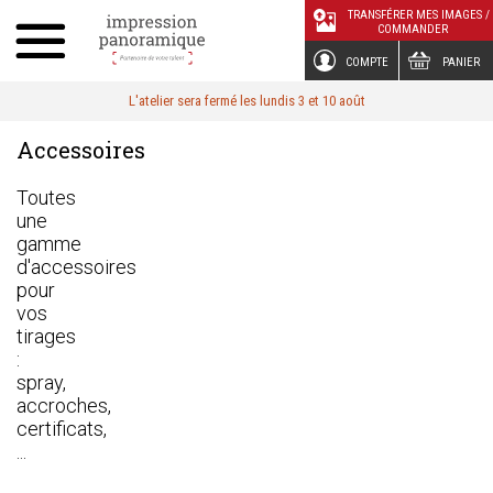
Panneau de gestion des cookies
TRANSFÉRER MES IMAGES /
COMMANDER
COMPTE
PANIER
L'atelier sera fermé les lundis 3 et 10 août
Accessoires
Toutes
une
gamme
d'accessoires
pour
vos
tirages
:
spray,
accroches,
certificats,
...