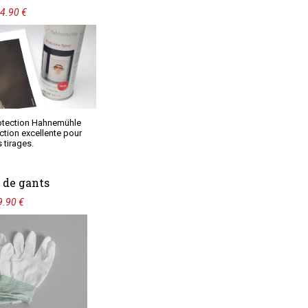
4.90 €
otection Hahnemühle
ction excellente pour
 tirages.
 de gants
9.90 €