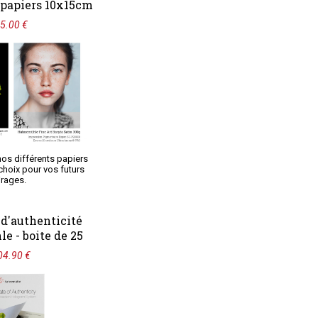
 papiers 10x15cm
5.00 €
nos différents papiers
 choix pour vos futurs
irages.
 d'authenticité
 - boite de 25
04.90 €