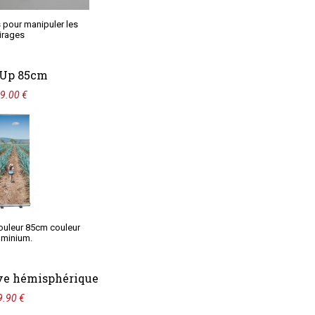
s pour manipuler les
tirages
 Up 85cm
9.00 €
ouleur 85cm couleur
uminium.
ve hémisphérique
9.90 €