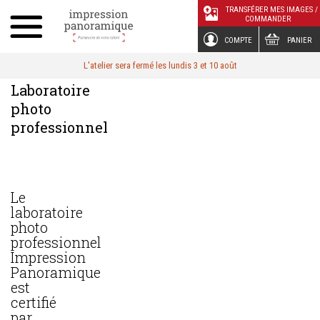
Panneau de gestion des cookies
TRANSFÉRER MES IMAGES /
COMMANDER
COMPTE
PANIER
L'atelier sera fermé les lundis 3 et 10 août
Laboratoire
photo
professionnel
Le
laboratoire
photo
professionnel
Impression
Panoramique
est
certifié
par