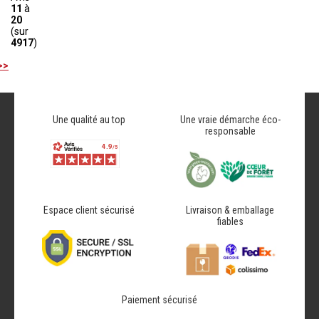
11
à
20
(sur
4917
)
>>
Une qualité au top
Une vraie démarche éco-
responsable
Espace client sécurisé
Livraison & emballage
fiables
Paiement sécurisé