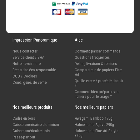
Impression Panoramique
Aide
Nous contacter
Comment passer commande
Service client / SAV
Questions fréquentes
Notre savoir-faire
Délais, livraison & remises
Démarche éco-responsable
Comparateur de papiers Fine
Art
CGU / Cookies
Quelle encre / procédé choisir
Cond. géné. de vente
?
Comment bien préparer vos
fichiers pour le tirage ?
Nos meilleurs produits
Nos meilleurs papiers
Cadre en bois
Awagami Bamboo 170g
Caisse américaine aluminium
Hahnemühle Agave 290g
Caisse américaine bois
Hahnemühle Fine Art Baryta
325g
Passe-partout