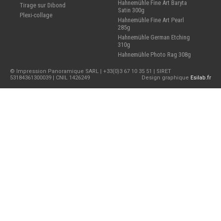
Hahnemühle Fine Art Baryta
Tirage sur Dibond
Satin 300g
Plexi-collage
Hahnemühle Fine Art Pearl
285g
Hahnemühle German Etching
310g
Hahnemühle Photo Rag 308g
© Impression Panoramique SARL | +33(0)3 67 10 35 51 | SIRET
53184361300039 | CNIL 1426249
Design graphique
Esilab.fr