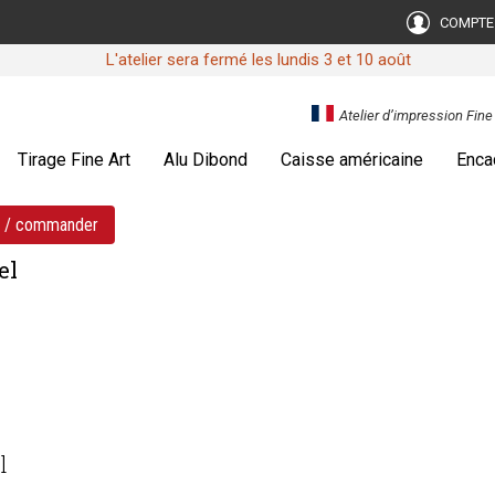
COMPTE
L'atelier sera fermé les lundis 3 et 10 août
Atelier d’impression Fin
Tirage Fine Art
Alu Dibond
Caisse américaine
Enca
s / commander
el
l