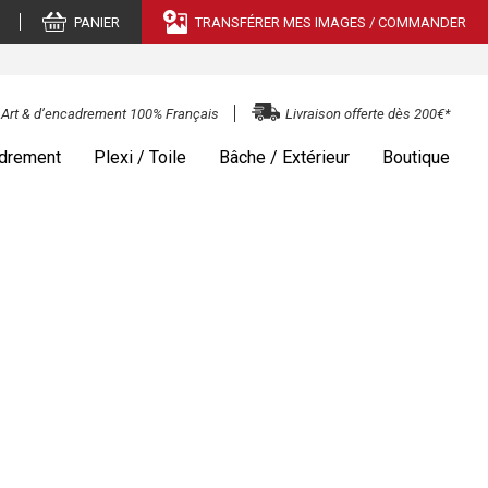
PANIER
TRANSFÉRER MES IMAGES / COMMANDER
e Art & d’encadrement 100% Français
Livraison offerte dès 200€*
drement
Plexi / Toile
Bâche / Extérieur
Boutique