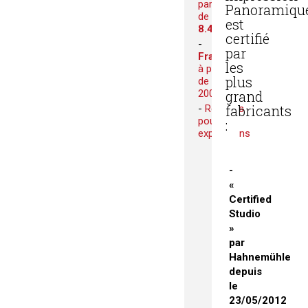
partir
Panoramiqu
de
est
8.40€
certifié
par
Franco
les
à partir
plus
de
200€
grand
fabricants
Remises
pour vos
:
expositions
«
Certified
Studio
»
par
Hahnemühle
depuis
le
23/05/2012