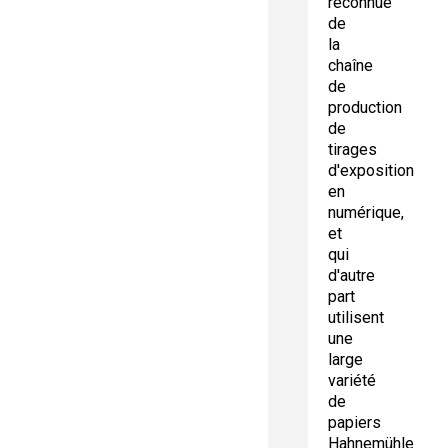
reconnue
de
la
chaîne
de
production
de
tirages
d'exposition
en
numérique,
et
qui
d'autre
part
utilisent
une
large
variété
de
papiers
Hahnemühle