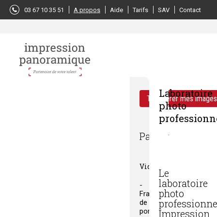
Panneau de gestion des cookies
03 67 10 35 51
A propos
Aide
Tarifs
SAV
Contact
Laboratoire
Transférer mes image
photo
professionn
Panier
Vide
Le
laboratoire
photo
Frais
professionne
de
port
à
Impression