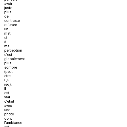
avoir
juste
plus
de
contraste
qu'avec
un
mat,
et
à
ma
perception
c'est
globalement
plus
sombre
(peut
etre
0,5
iso).
Il
est
vrai
c'etait
avec
une
photo
dont
l'ambiance
est