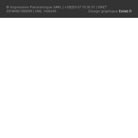
© Impression Panoramique SARL | +33(0)3 67 10 35 51 | SIRET
53184361300039 | CNIL 1426249
Design graphique
Esilab.fr