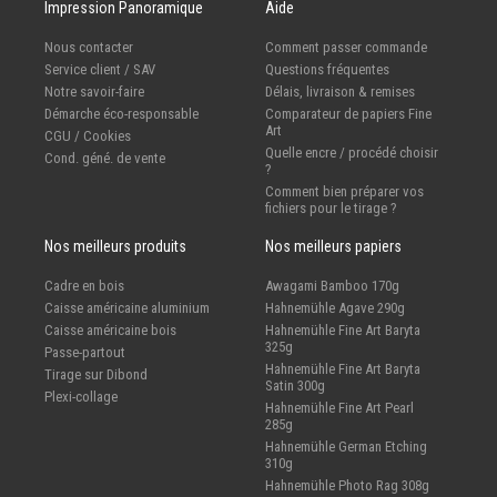
Impression Panoramique
Aide
Nous contacter
Comment passer commande
Service client / SAV
Questions fréquentes
Notre savoir-faire
Délais, livraison & remises
Démarche éco-responsable
Comparateur de papiers Fine
Art
CGU / Cookies
Quelle encre / procédé choisir
Cond. géné. de vente
?
Comment bien préparer vos
fichiers pour le tirage ?
Nos meilleurs produits
Nos meilleurs papiers
Cadre en bois
Awagami Bamboo 170g
Caisse américaine aluminium
Hahnemühle Agave 290g
Caisse américaine bois
Hahnemühle Fine Art Baryta
325g
Passe-partout
Hahnemühle Fine Art Baryta
Tirage sur Dibond
Satin 300g
Plexi-collage
Hahnemühle Fine Art Pearl
285g
Hahnemühle German Etching
310g
Hahnemühle Photo Rag 308g