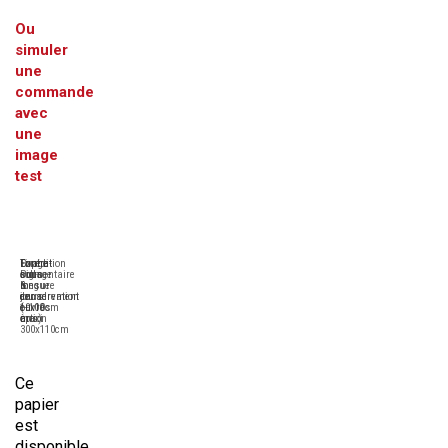
Ou
simuler
une
commande
avec
une
image
test
Tirage
Format
Expédition
Contre-
Pigmentaire
sur-
sous
collage
longue
mesure
6
&
conservation
de
jours
encadrement
(+100
10x10cm
ouvrés
en
ans)
à
maxi
option
300x110cm
Ce
papier
est
disponible