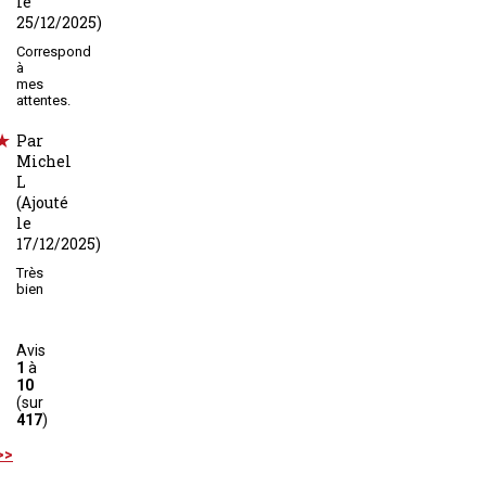
le
25/12/2025)
Correspond
à
mes
attentes.
Par
Michel
L
(Ajouté
le
17/12/2025)
Très
bien
Avis
1
à
10
(sur
417
)
>>