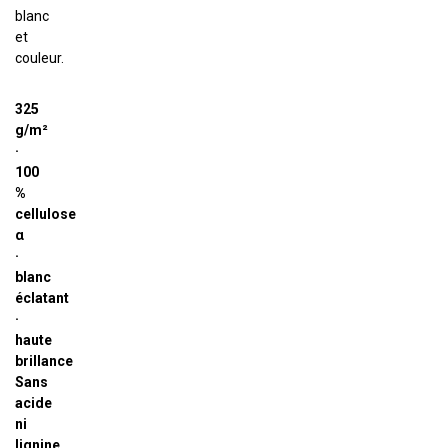
blanc
et
couleur.
325
g/m²
·
100
%
cellulose
α
·
blanc
éclatant
·
haute
brillance
Sans
acide
ni
lignine