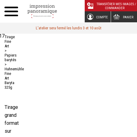
Panneau de gestion des cookies
TRANSFÉRER MES IMAGES /
COMMANDER
COMPTE
PANIER
L'atelier sera fermé les lundis 3 et 10 août
17
Tirage
Fine
Art
>
Papiers
barytés
>
Hahnemühle
Fine
Art
Baryta
325g
Tirage
grand
format
sur