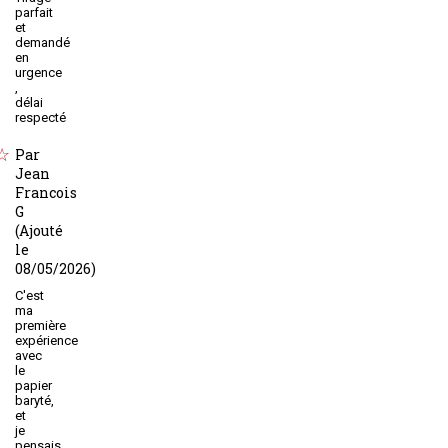
parfait
et
demandé
en
urgence
,
délai
respecté
Par
Jean
Francois
G
(Ajouté
le
08/05/2026)
C'est
ma
première
expérience
avec
le
papier
baryté,
et
je
pensais