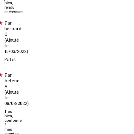
bien,
rendu
intéressant.
Par
bernard
Q
(Ajouté
le
15/03/2022)
Parfait
!
Par
helene
V
(Ajouté
le
08/03/2022)
Très
bien,
conforme
à
mes
attentes,