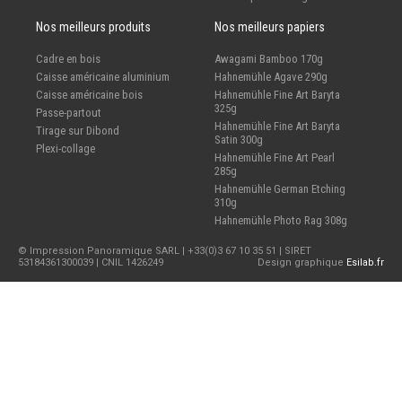
Nos meilleurs produits
Nos meilleurs papiers
Cadre en bois
Awagami Bamboo 170g
Caisse américaine aluminium
Hahnemühle Agave 290g
Caisse américaine bois
Hahnemühle Fine Art Baryta
325g
Passe-partout
Hahnemühle Fine Art Baryta
Tirage sur Dibond
Satin 300g
Plexi-collage
Hahnemühle Fine Art Pearl
285g
Hahnemühle German Etching
310g
Hahnemühle Photo Rag 308g
© Impression Panoramique SARL | +33(0)3 67 10 35 51 | SIRET
53184361300039 | CNIL 1426249
Design graphique
Esilab.fr