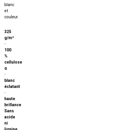
blanc
et
couleur.
325
g/m²
·
100
%
cellulose
α
·
blanc
éclatant
·
haute
brillance
Sans
acide
ni
lignine