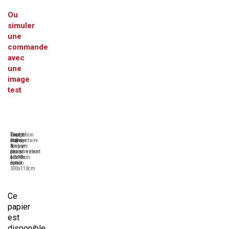
Ou
simuler
une
commande
avec
une
image
test
Tirage
Format
Expédition
Contre-
Pigmentaire
sur-
sous
collage
longue
mesure
6
&
conservation
de
jours
encadrement
(+100
10x10cm
ouvrés
en
ans)
à
maxi
option
300x110cm
Ce
papier
est
disponible