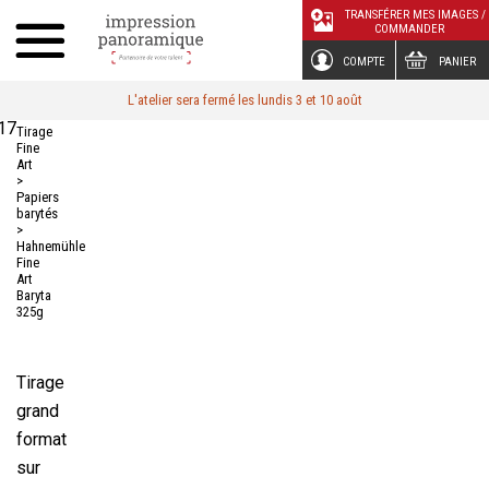
Panneau de gestion des cookies
TRANSFÉRER MES IMAGES /
COMMANDER
COMPTE
PANIER
L'atelier sera fermé les lundis 3 et 10 août
17
Tirage
Fine
Art
>
Papiers
barytés
>
Hahnemühle
Fine
Art
Baryta
325g
Tirage
grand
format
sur