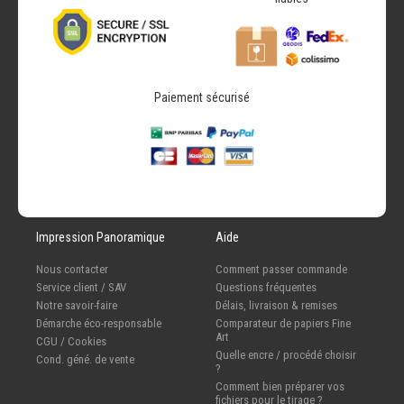
Paiement sécurisé
Impression Panoramique
Aide
Nous contacter
Comment passer commande
Service client / SAV
Questions fréquentes
Notre savoir-faire
Délais, livraison & remises
Démarche éco-responsable
Comparateur de papiers Fine
Art
CGU / Cookies
Quelle encre / procédé choisir
Cond. géné. de vente
?
Comment bien préparer vos
fichiers pour le tirage ?