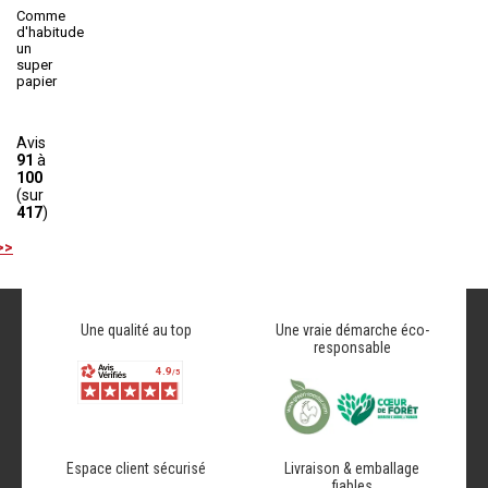
Comme
d'habitude
un
super
papier
Avis
91
à
100
(sur
417
)
>>
Une qualité au top
Une vraie démarche éco-
responsable
Espace client sécurisé
Livraison & emballage
fiables