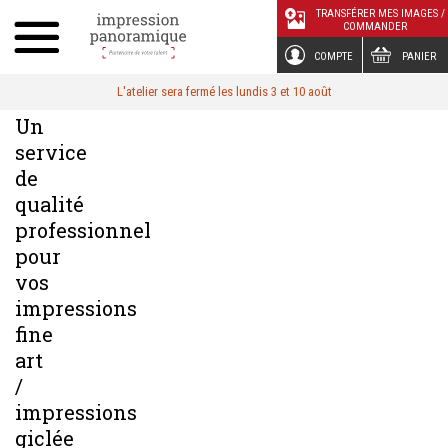
Panneau de gestion des cookies
TRANSFÉRER MES IMAGES /
COMMANDER
COMPTE
PANIER
L'atelier sera fermé les lundis 3 et 10 août
Un
service
de
qualité
professionnel
pour
vos
impressions
fine
art
/
impressions
giclée