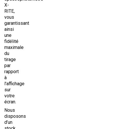
X-
RITE,
vous
garantissant
ainsi
une
fidélité
maximale
du
tirage
par
rapport
à
l'affichage
sur
votre
écran.
Nous
disposons
d’un
stock