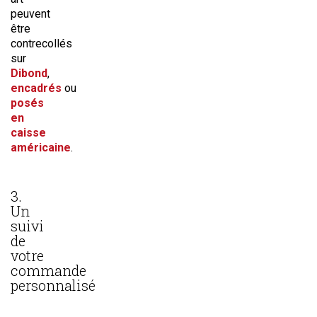
peuvent
être
contrecollés
sur
Dibond
,
encadrés
ou
posés
en
caisse
américaine
.
3.
Un
suivi
de
votre
commande
personnalisé