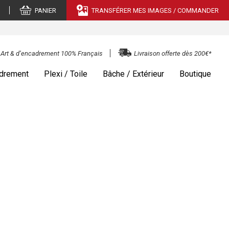
PANIER
TRANSFÉRER MES IMAGES / COMMANDER
e Art & d’encadrement 100% Français
Livraison offerte dès 200€*
drement
Plexi / Toile
Bâche / Extérieur
Boutique