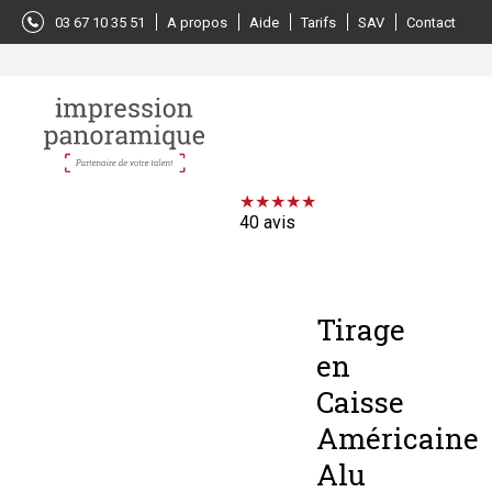
Panneau de gestion des cookies
03 67 10 35 51
A propos
Aide
Tarifs
SAV
Contact
40
avis
Tirage
en
Caisse
Américaine
Alu