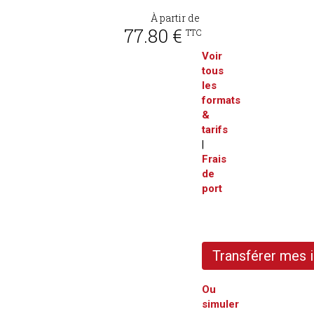
À partir de
77.80 €
TTC
Voir
tous
les
formats
&
tarifs
|
Frais
de
port
Transférer mes
Ou
simuler