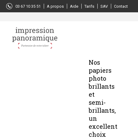
Panneau de gestion des cookies
03 67 10 35 51
A propos
Aide
Tarifs
SAV
Contact
Nos
papiers
photo
brillants
et
semi-
brillants,
un
excellent
choix