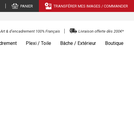
PANIER
TRANSFÉRER MES IMAGES / COMMANDER
e Art & d’encadrement 100% Français
Livraison offerte dès 200€*
drement
Plexi / Toile
Bâche / Extérieur
Boutique