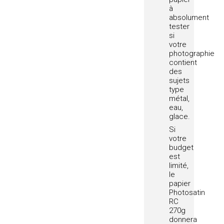
à
absolument
tester
si
votre
photographie
contient
des
sujets
type
métal,
eau,
glace.
Si
votre
budget
est
limité,
le
papier
Photosatin
RC
270g
donnera