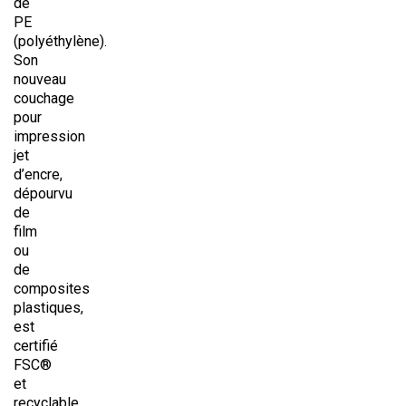
de
PE
(polyéthylène).
Son
nouveau
couchage
pour
impression
jet
d’encre,
dépourvu
de
film
ou
de
composites
plastiques,
est
certifié
FSC®
et
recyclable