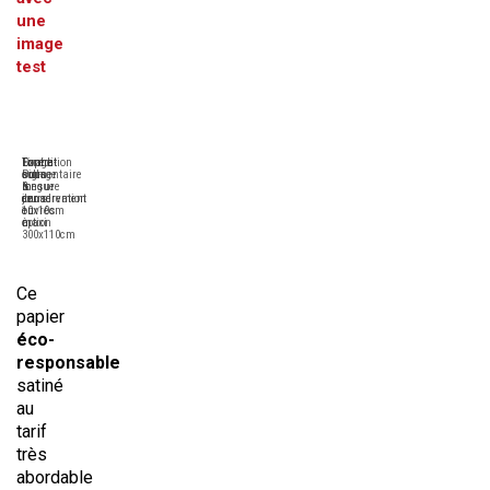
une
image
test
Format
Expédition
Contre-
Tirage
sur-
sous
collage
Pigmentaire
mesure
6
&
longue
de
jours
encadrement
conservation
10x10cm
ouvrés
en
à
maxi
option
300x110cm
Ce
papier
éco-
responsable
satiné
au
tarif
très
abordable