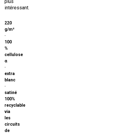
plus
intéressant.
220
g/m²
·
100
%
cellulose
α
·
extra
blanc
·
satiné
100%
recyclable
via
les
circuits
de