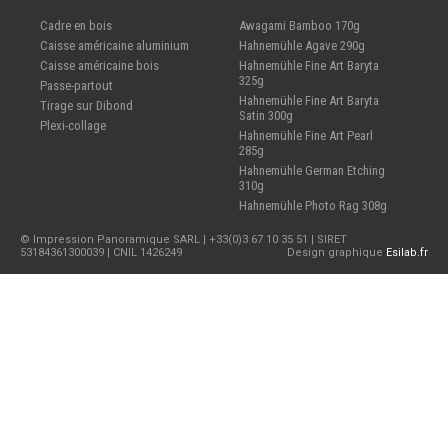
Cadre en bois
Awagami Bamboo 170g
Caisse américaine aluminium
Hahnemühle Agave 290g
Caisse américaine bois
Hahnemühle Fine Art Baryta
325g
Passe-partout
Hahnemühle Fine Art Baryta
Tirage sur Dibond
Satin 300g
Plexi-collage
Hahnemühle Fine Art Pearl
285g
Hahnemühle German Etching
310g
Hahnemühle Photo Rag 308g
© Impression Panoramique SARL | +33(0)3 67 10 35 51 | SIRET
53184361300039 | CNIL 1426249
Design graphique
Esilab.fr