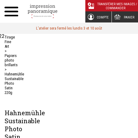
Panneau de gestion des cookies
TRANSFÉRER MES IMAGES /
COMMANDER
COMPTE
PANIER
L'atelier sera fermé les lundis 3 et 10 août
22
Tirage
Fine
Art
>
Papiers
photo
brillants
>
Hahnemühle
Sustainable
Photo
Satin
220g
Hahnemühle
Sustainable
Photo
Satin