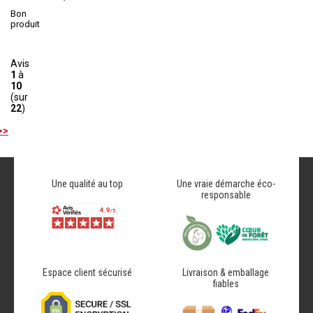
Bon
produit
Avis
1
à
10
(sur
22
)
>>
Une qualité au top
Une vraie démarche éco-
responsable
Espace client sécurisé
Livraison & emballage
fiables