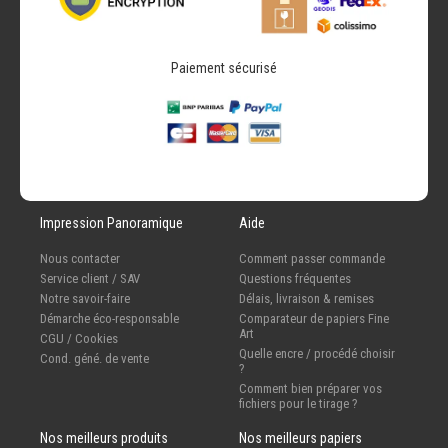
Paiement sécurisé
Impression Panoramique
Aide
Nous contacter
Comment passer commande
Service client / SAV
Questions fréquentes
Notre savoir-faire
Délais, livraison & remises
Démarche éco-responsable
Comparateur de papiers Fine
Art
CGU / Cookies
Quelle encre / procédé choisir
Cond. géné. de vente
?
Comment bien préparer vos
fichiers pour le tirage ?
Nos meilleurs produits
Nos meilleurs papiers