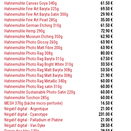
Hahnemühle Canvas Goya 340g
61.50 €
Hahnemühle Fine Art Baryta 325g
69.50 €
Hahnemühle Fine Art Baryta Satin 300g
29.90 €
Hahnemühle Fine Art Pearl 285g
35.00 €
Hahnemühle German Etching 310g
61.50 €
Hahnemühle Hemp 290g
72.90 €
Hahnemühle Museum Etching 350g
62.90 €
Hahnemühle Photo Glossy 260g
63.90 €
Hahnemühle Photo Matt Fibre 200g
63.90 €
Hahnemühle Photo Rag 308g
80.00 €
Hahnemühle Photo Rag Baryta 315g
67.50 €
Hahnemühle Photo Rag Bright White 310g
33.50 €
Hahnemühle Photo Rag Matt Baryta 308g
53.50 €
Hahnemühle Photo Rag Matt Baryta 308g
21.90 €
Hahnemühle Photo Rag Metallic 340g
60.00 €
Hahnemühle Photo Rag satin 310g
60.00 €
Hahnemühle Sustainable Photo Satin 220g
60.00 €
Hahnemühle Torchon 285g
60.00 €
MESH 370g (bâche micro-perforée)
16.50 €
Négatif digital - Argentique
21.00 €
Négatif digital - Cyanotype
231.00 €
Négatif digital - Palladium et Platine
21.00 €
Négatif digital - Van Dyke
28.50 €