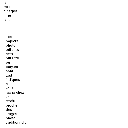
à
vos
tirages
fine
art
:
Les
papiers
photo
brillants,
semi-
brillants
ou
barytés
sont
tout
indiqués
si
vous
recherchez
un
rendu
proche
des
tirages
photo
traditionnels.