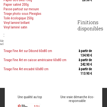
Papier dos bleu 130g
28.50 €
Papier satiné 200g
Passe-partout sur mesure
Tirage photo sous Plexiglas
Toile écologique 250g
Finitions
Vinyl laminé brillant
Vinyl laminé satin
disponibles
:
hle
earl
Tirage Fine Art sur Dibond 60x80 cm
à partir de
134.90 €
Tirage Fine Art en caisse américaine 60x80 cm
à partir de
242.90 €
Tirage Fine Art encadré 60x80 cm
à partir de
113.90 €
Une qualité au top
Une vraie démarche éco-
responsable