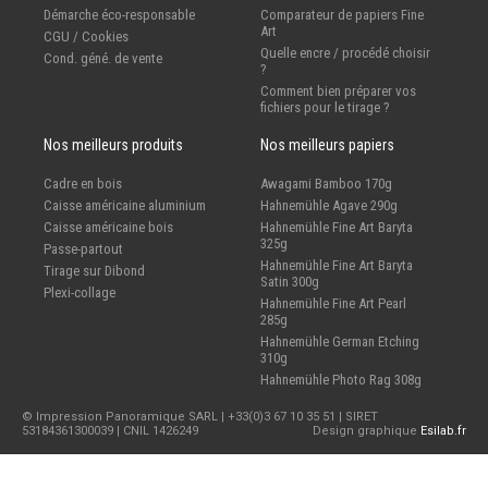
Démarche éco-responsable
Comparateur de papiers Fine
Art
CGU / Cookies
Quelle encre / procédé choisir
Cond. géné. de vente
?
Comment bien préparer vos
fichiers pour le tirage ?
Nos meilleurs produits
Nos meilleurs papiers
Cadre en bois
Awagami Bamboo 170g
Caisse américaine aluminium
Hahnemühle Agave 290g
Caisse américaine bois
Hahnemühle Fine Art Baryta
325g
Passe-partout
Hahnemühle Fine Art Baryta
Tirage sur Dibond
Satin 300g
Plexi-collage
Hahnemühle Fine Art Pearl
285g
Hahnemühle German Etching
310g
Hahnemühle Photo Rag 308g
© Impression Panoramique SARL | +33(0)3 67 10 35 51 | SIRET
53184361300039 | CNIL 1426249
Design graphique
Esilab.fr