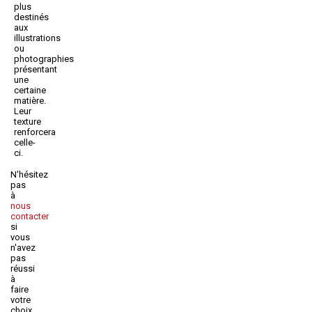
plus
destinés
aux
illustrations
ou
photographies
présentant
une
certaine
matière.
Leur
texture
renforcera
celle-
ci.
N'hésitez
pas
à
nous
contacter
si
vous
n'avez
pas
réussi
à
faire
votre
choix