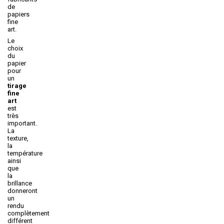
de
papiers
fine
art.
Le
choix
du
papier
pour
un
tirage
fine
art
est
très
important.
La
texture,
la
température
ainsi
que
la
brillance
donneront
un
rendu
complètement
différent