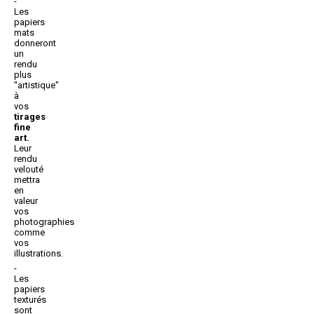
Les
papiers
mats
donneront
un
rendu
plus
"artistique"
à
vos
tirages
fine
art.
Leur
rendu
velouté
mettra
en
valeur
vos
photographies
comme
vos
illustrations.
Les
papiers
texturés
sont