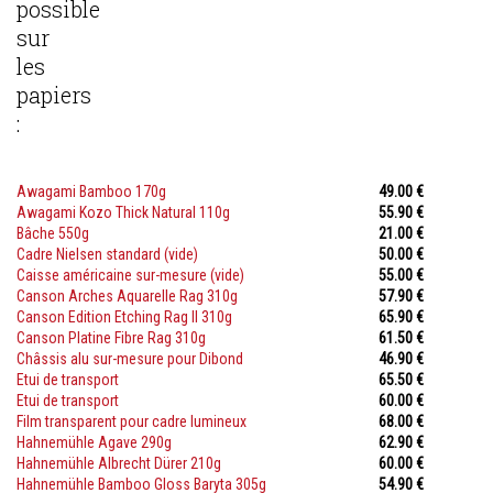
possible
sur
les
papiers
:
Awagami Bamboo 170g
49.00 €
Awagami Kozo Thick Natural 110g
55.90 €
Bâche 550g
21.00 €
Cadre Nielsen standard (vide)
50.00 €
Caisse américaine sur-mesure (vide)
55.00 €
Canson Arches Aquarelle Rag 310g
57.90 €
Canson Edition Etching Rag II 310g
65.90 €
Canson Platine Fibre Rag 310g
61.50 €
Châssis alu sur-mesure pour Dibond
46.90 €
Etui de transport
65.50 €
Etui de transport
60.00 €
Film transparent pour cadre lumineux
68.00 €
Hahnemühle Agave 290g
62.90 €
Hahnemühle Albrecht Dürer 210g
60.00 €
Hahnemühle Bamboo Gloss Baryta 305g
54.90 €