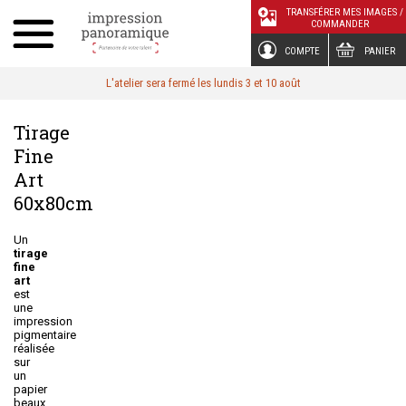
Panneau de gestion des cookies
TRANSFÉRER MES IMAGES /
COMMANDER
COMPTE
PANIER
L'atelier sera fermé les lundis 3 et 10 août
Tirage
Fine
Art
60x80cm
Un
tirage
fine
art
est
une
impression
pigmentaire
réalisée
sur
un
papier
beaux