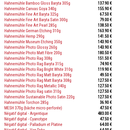
Hahnemühle Bamboo Gloss Baryta 305g
137.90 €
Hahnemühle Canvas Goya 340g
155.90 €
Hahnemühle Fine Art Baryta 325g
67.50 €
Hahnemühle Fine Art Baryta Satin 300g
79.00 €
Hahnemühle Fine Art Pearl 285g
138.50 €
Hahnemühle German Etching 310g
163.90 €
Hahnemühle Hemp 290g
141.50 €
Hahnemühle Museum Etching 350g
143.90 €
Hahnemühle Photo Glossy 260g
143.90 €
Hahnemühle Photo Matt Fibre 200g
180.50 €
Hahnemühle Photo Rag 308g
151.50 €
Hahnemühle Photo Rag Baryta 315g
74.90 €
Hahnemühle Photo Rag Bright White 310g
119.90 €
Hahnemühle Photo Rag Matt Baryta 308g
49.50 €
Hahnemühle Photo Rag Matt Baryta 308g
127.50 €
Hahnemühle Photo Rag Metallic 340g
127.50 €
Hahnemühle Photo Rag satin 310g
127.50 €
Hahnemühle Sustainable Photo Satin 220g
127.50 €
Hahnemühle Torchon 285g
36.90 €
MESH 370g (bâche micro-perforée)
47.50 €
Négatif digital - Argentique
483.00 €
Négatif digital - Cyanotype
47.50 €
Négatif digital - Palladium et Platine
64.00 €