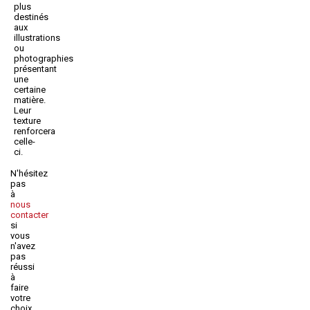
plus
destinés
aux
illustrations
ou
photographies
présentant
une
certaine
matière.
Leur
texture
renforcera
celle-
ci.
N'hésitez
pas
à
nous
contacter
si
vous
n'avez
pas
réussi
à
faire
votre
choix