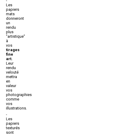
Les
papiers
mats
donneront
un
rendu
plus
"artistique"
à
vos
tirages
fine
art.
Leur
rendu
velouté
mettra
en
valeur
vos
photographies
comme
vos
illustrations.
Les
papiers
texturés
sont