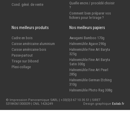
Quelle encre / procédé choisir
Cond. géné. de vente
?
Comment bien préparer vos
fichiers pour le tirage ?
Nos meilleurs produits
Nos meilleurs papiers
Cadre en bois
Awagami Bamboo 170g
Caisse américaine aluminium
Hahnemühle Agave 290g
Caisse américaine bois
Hahnemühle Fine Art Baryta
325g
Passe-partout
Hahnemühle Fine Art Baryta
Tirage sur Dibond
Satin 300g
Plexi-collage
Hahnemühle Fine Art Pearl
285g
Hahnemühle German Etching
310g
Hahnemühle Photo Rag 308g
© Impression Panoramique SARL | +33(0)3 67 10 35 51 | SIRET
53184361300039 | CNIL 1426249
Design graphique
Esilab.fr