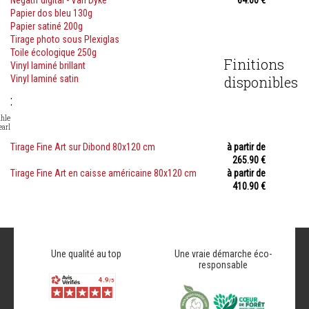
Négatif digital - Van Dyke
64.00 €
Papier dos bleu 130g
Papier satiné 200g
Tirage photo sous Plexiglas
Toile écologique 250g
Finitions
Vinyl laminé brillant
Vinyl laminé satin
disponibles
:
hle
earl
Tirage Fine Art sur Dibond 80x120 cm
à partir de
265.90 €
Tirage Fine Art en caisse américaine 80x120 cm
à partir de
410.90 €
Une qualité au top
Une vraie démarche éco-
responsable