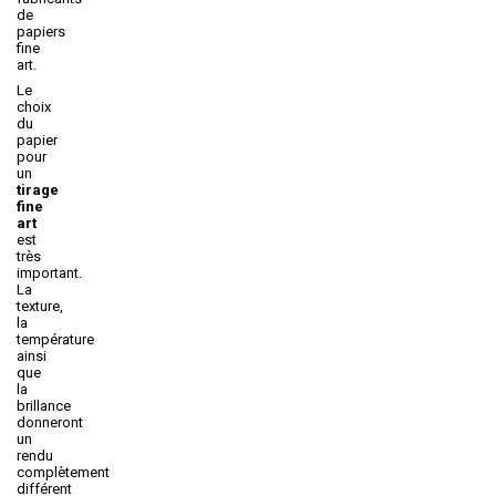
de
papiers
fine
art.
Le
choix
du
papier
pour
un
tirage
fine
art
est
très
important.
La
texture,
la
température
ainsi
que
la
brillance
donneront
un
rendu
complètement
différent