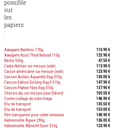
possible
sur
les
papiers
:
Awagami Bamboo 170g
110.90 €
Awagami Kozo Thick Natural 110g
125.90 €
Bâche 550g
47.50 €
Cadre Nielsen sur mesure (vide)
113.90 €
Caisse américaine sur-mesure (vide)
123.90 €
Canson Arches Aquarelle Rag 310g
130.00 €
Canson Edition Etching Rag II 310g
147.90 €
Canson Platine Fibre Rag 310g
137.90 €
Châssis alu sur-mesure pour Dibond
105.50 €
Contre-collage de votre tirage
146.90 €
Etui de transport
135.50 €
Etui de transport
153.00 €
Film transparent pour cadre lumineux
140.90 €
Hahnemühle Agave 290g
136.00 €
Hahnemühle Albrecht Dürer 210g
123.90 €