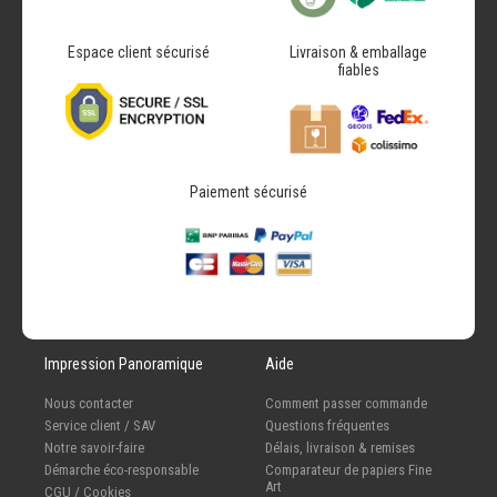
Espace client sécurisé
Livraison & emballage
fiables
Paiement sécurisé
Impression Panoramique
Aide
Nous contacter
Comment passer commande
Service client / SAV
Questions fréquentes
Notre savoir-faire
Délais, livraison & remises
Démarche éco-responsable
Comparateur de papiers Fine
Art
CGU / Cookies