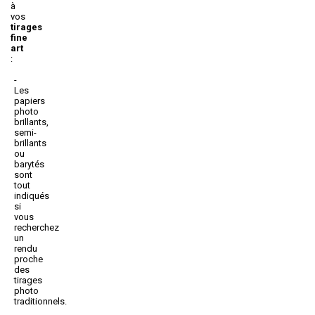
à
vos
tirages
fine
art
:
Les
papiers
photo
brillants,
semi-
brillants
ou
barytés
sont
tout
indiqués
si
vous
recherchez
un
rendu
proche
des
tirages
photo
traditionnels.