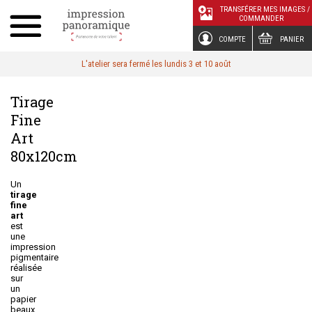
Panneau de gestion des cookies
TRANSFÉRER MES IMAGES /
COMMANDER
COMPTE
PANIER
L'atelier sera fermé les lundis 3 et 10 août
Tirage
Fine
Art
80x120cm
Un
tirage
fine
art
est
une
impression
pigmentaire
réalisée
sur
un
papier
beaux