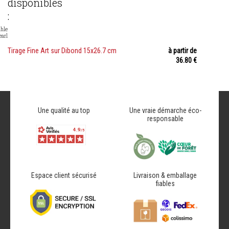
disponibles
:
hle
earl
Tirage Fine Art sur Dibond 15x26.7 cm
à partir de
36.80 €
Une qualité au top
Une vraie démarche éco-
responsable
Espace client sécurisé
Livraison & emballage
fiables