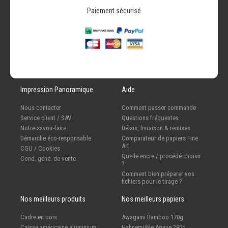
Paiement sécurisé
Impression Panoramique
Aide
Nous contacter
Comment passer commande
Service client / SAV
Questions fréquentes
Notre savoir-faire
Délais, livraison & remises
Démarche éco-responsable
Comparateur de papiers Fine
Art
CGU / Cookies
Quelle encre / procédé choisir
Cond. géné. de vente
?
Comment bien préparer vos
fichiers pour le tirage ?
Nos meilleurs produits
Nos meilleurs papiers
Cadre en bois
Awagami Bamboo 170g
Caisse américaine aluminium
Hahnemühle Agave 290g