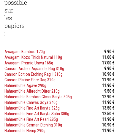
possible
sur
les
papiers
:
Awagami Bamboo 170g
9.90 €
Awagami Kozo Thick Natural 110g
11.00 €
Awagami Premio Unryu 165g
17.00 €
Canson Arches Aquarelle Rag 310g
9.90 €
Canson Edition Etching Rag II 310g
10.90 €
Canson Platine Fibre Rag 310g
11.90 €
Hahnemühle Agave 290g
11.90 €
Hahnemühle Albrecht Dürer 210g
9.50 €
Hahnemühle Bamboo Gloss Baryta 305g
12.90 €
Hahnemühle Canvas Goya 340g
11.90 €
Hahnemühle Fine Art Baryta 325g
13.50 €
Hahnemühle Fine Art Baryta Satin 300g
12.50 €
Hahnemühle Fine Art Pearl 285g
11.90 €
Hahnemühle German Etching 310g
10.90 €
Hahnemühle Hemp 290g
11.90 €