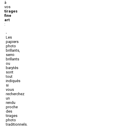
à
vos
tirages
fine
art
:
Les
papiers
photo
brillants,
semi-
brillants
ou
barytés
sont
tout
indiqués
si
vous
recherchez
un
rendu
proche
des
tirages
photo
traditionnels.