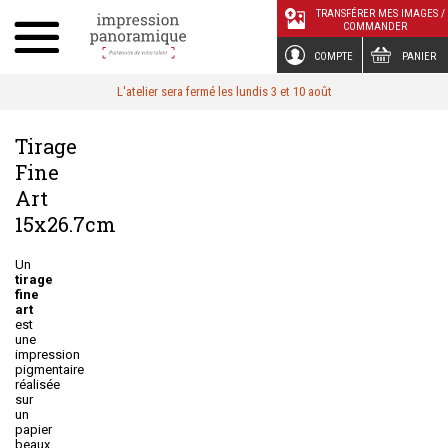
Panneau de gestion des cookies
TRANSFÉRER MES IMAGES /
COMMANDER
COMPTE
PANIER
L'atelier sera fermé les lundis 3 et 10 août
Tirage
Fine
Art
15x26.7cm
Un
tirage
fine
art
est
une
impression
pigmentaire
réalisée
sur
un
papier
beaux