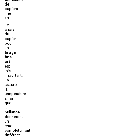
de
papiers
fine
art.
Le
choix
du
papier
pour
un
tirage
fine
art
est
très
important.
La
texture,
la
température
ainsi
que
la
brillance
donneront
un
rendu
complètement
différent