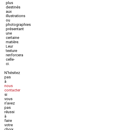
plus
destinés
aux
illustrations
ou
photographies
présentant
une
certaine
matière.
Leur
texture
renforcera
celle-
ci.
N'hésitez
pas
à
nous
contacter
si
vous
n'avez
pas
réussi
à
faire
votre
choix