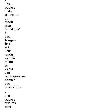
Les
papiers
mats
donneront
un
rendu
plus
"artistique"
à
vos
tirages
fine
art.
Leur
rendu
velouté
mettra
en
valeur
vos
photographies
comme
vos
illustrations.
Les
papiers
texturés
sont