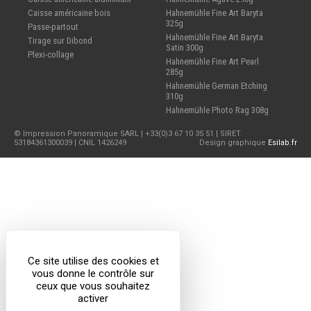
Caisse américaine bois
Hahnemühle Fine Art Baryta
325g
Passe-partout
Hahnemühle Fine Art Baryta
Tirage sur Dibond
Satin 300g
Plexi-collage
Hahnemühle Fine Art Pearl
285g
Hahnemühle German Etching
310g
Hahnemühle Photo Rag 308g
© Impression Panoramique SARL | +33(0)3 67 10 35 51 | SIRET
53184361300039 | CNIL 1426249
Design graphique
Esilab.fr
Ce site utilise des cookies et
vous donne le contrôle sur
ceux que vous souhaitez
activer