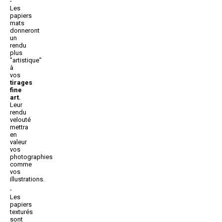
Les
papiers
mats
donneront
un
rendu
plus
"artistique"
à
vos
tirages
fine
art.
Leur
rendu
velouté
mettra
en
valeur
vos
photographies
comme
vos
illustrations.
Les
papiers
texturés
sont