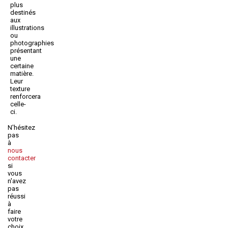
plus
destinés
aux
illustrations
ou
photographies
présentant
une
certaine
matière.
Leur
texture
renforcera
celle-
ci.
N'hésitez
pas
à
nous
contacter
si
vous
n'avez
pas
réussi
à
faire
votre
choix