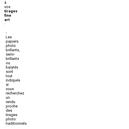
à
vos
tirages
fine
art
:
Les
papiers
photo
brillants,
semi-
brillants
ou
barytés
sont
tout
indiqués
si
vous
recherchez
un
rendu
proche
des
tirages
photo
traditionnels.