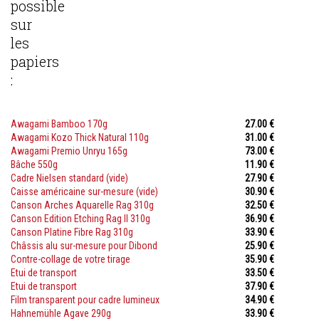
possible
sur
les
papiers
:
Awagami Bamboo 170g
27.00 €
Awagami Kozo Thick Natural 110g
31.00 €
Awagami Premio Unryu 165g
73.00 €
Bâche 550g
11.90 €
Cadre Nielsen standard (vide)
27.90 €
Caisse américaine sur-mesure (vide)
30.90 €
Canson Arches Aquarelle Rag 310g
32.50 €
Canson Edition Etching Rag II 310g
36.90 €
Canson Platine Fibre Rag 310g
33.90 €
Châssis alu sur-mesure pour Dibond
25.90 €
Contre-collage de votre tirage
35.90 €
Etui de transport
33.50 €
Etui de transport
37.90 €
Film transparent pour cadre lumineux
34.90 €
Hahnemühle Agave 290g
33.90 €