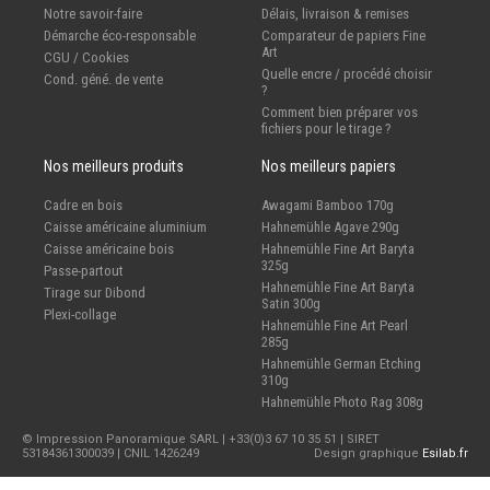
Notre savoir-faire
Délais, livraison & remises
Démarche éco-responsable
Comparateur de papiers Fine
Art
CGU / Cookies
Quelle encre / procédé choisir
Cond. géné. de vente
?
Comment bien préparer vos
fichiers pour le tirage ?
Nos meilleurs produits
Nos meilleurs papiers
Cadre en bois
Awagami Bamboo 170g
Caisse américaine aluminium
Hahnemühle Agave 290g
Caisse américaine bois
Hahnemühle Fine Art Baryta
325g
Passe-partout
Hahnemühle Fine Art Baryta
Tirage sur Dibond
Satin 300g
Plexi-collage
Hahnemühle Fine Art Pearl
285g
Hahnemühle German Etching
310g
Hahnemühle Photo Rag 308g
© Impression Panoramique SARL | +33(0)3 67 10 35 51 | SIRET
53184361300039 | CNIL 1426249
Design graphique
Esilab.fr