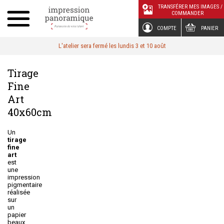
Panneau de gestion des cookies
TRANSFÉRER MES IMAGES /
COMMANDER
COMPTE
PANIER
L'atelier sera fermé les lundis 3 et 10 août
Tirage
Fine
Art
40x60cm
Un
tirage
fine
art
est
une
impression
pigmentaire
réalisée
sur
un
papier
beaux