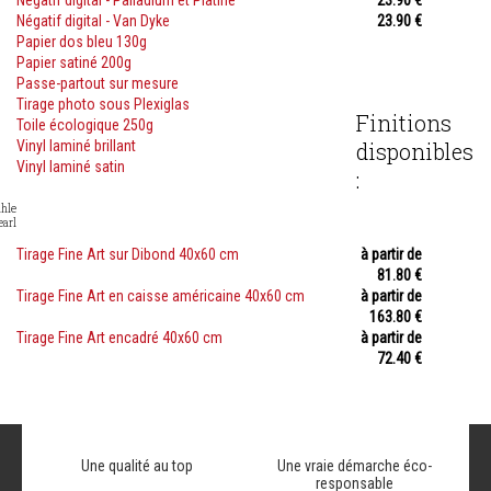
Négatif digital - Palladium et Platine
23.90 €
Négatif digital - Van Dyke
23.90 €
Papier dos bleu 130g
Papier satiné 200g
Passe-partout sur mesure
Tirage photo sous Plexiglas
Finitions
Toile écologique 250g
Vinyl laminé brillant
disponibles
Vinyl laminé satin
:
hle
earl
Tirage Fine Art sur Dibond 40x60 cm
à partir de
81.80 €
Tirage Fine Art en caisse américaine 40x60 cm
à partir de
163.80 €
Tirage Fine Art encadré 40x60 cm
à partir de
72.40 €
Une qualité au top
Une vraie démarche éco-
responsable