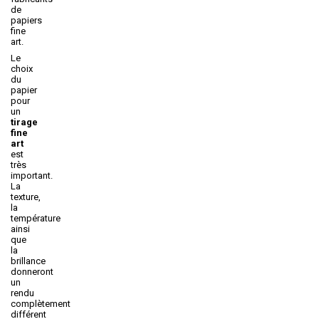
de
papiers
fine
art.
Le
choix
du
papier
pour
un
tirage
fine
art
est
très
important.
La
texture,
la
température
ainsi
que
la
brillance
donneront
un
rendu
complètement
différent