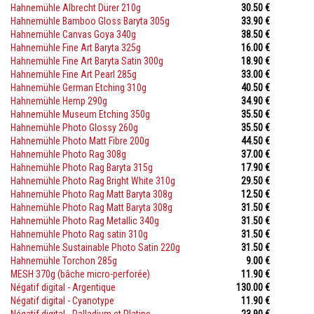
Hahnemühle Albrecht Dürer 210g
30.50 €
Hahnemühle Bamboo Gloss Baryta 305g
33.90 €
Hahnemühle Canvas Goya 340g
38.50 €
Hahnemühle Fine Art Baryta 325g
16.00 €
Hahnemühle Fine Art Baryta Satin 300g
18.90 €
Hahnemühle Fine Art Pearl 285g
33.00 €
Hahnemühle German Etching 310g
40.50 €
Hahnemühle Hemp 290g
34.90 €
Hahnemühle Museum Etching 350g
35.50 €
Hahnemühle Photo Glossy 260g
35.50 €
Hahnemühle Photo Matt Fibre 200g
44.50 €
Hahnemühle Photo Rag 308g
37.00 €
Hahnemühle Photo Rag Baryta 315g
17.90 €
Hahnemühle Photo Rag Bright White 310g
29.50 €
Hahnemühle Photo Rag Matt Baryta 308g
12.50 €
Hahnemühle Photo Rag Matt Baryta 308g
31.50 €
Hahnemühle Photo Rag Metallic 340g
31.50 €
Hahnemühle Photo Rag satin 310g
31.50 €
Hahnemühle Sustainable Photo Satin 220g
31.50 €
Hahnemühle Torchon 285g
9.00 €
MESH 370g (bâche micro-perforée)
11.90 €
Négatif digital - Argentique
130.00 €
Négatif digital - Cyanotype
11.90 €