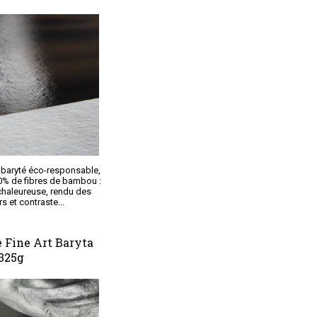
 baryté éco-responsable,
0% de fibres de bambou :
chaleureuse, rendu des
s et contraste...
Fine Art Baryta
325g