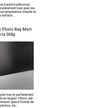
r baryté traditionnel,
culièrement bien avec les
à sa température chaude et
a surface...
 Photo Rag Matt
yta 308g
pier mat et parfaitement
le en largeur 150cm, est
pression grand format de
photos. Sa...