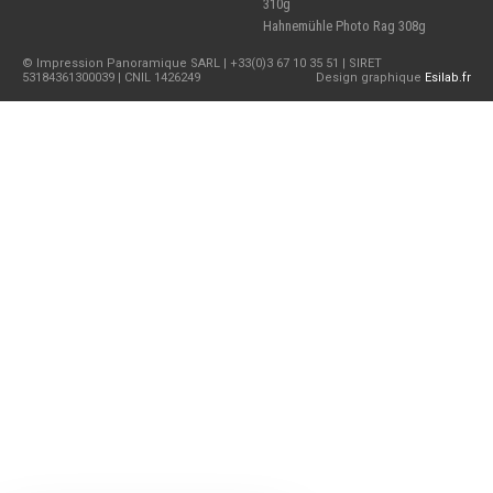
310g
Hahnemühle Photo Rag 308g
© Impression Panoramique SARL | +33(0)3 67 10 35 51 | SIRET
53184361300039 | CNIL 1426249
Design graphique
Esilab.fr