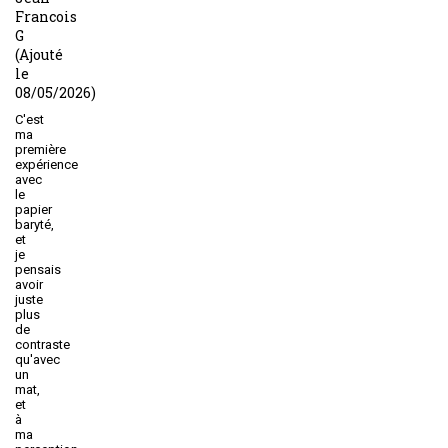
Francois
G
(Ajouté
le
08/05/2026)
C'est
ma
première
expérience
avec
le
papier
baryté,
et
je
pensais
avoir
juste
plus
de
contraste
qu'avec
un
mat,
et
à
ma