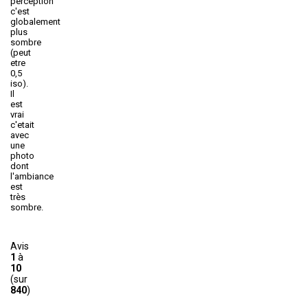
perception
c'est
globalement
plus
sombre
(peut
etre
0,5
iso).
Il
est
vrai
c'etait
avec
une
photo
dont
l'ambiance
est
très
sombre.
Avis
1
à
10
(sur
840
)