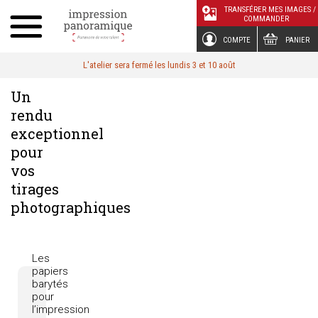
Panneau de gestion des cookies
TRANSFÉRER MES IMAGES /
COMMANDER
COMPTE
PANIER
L'atelier sera fermé les lundis 3 et 10 août
Un
rendu
exceptionnel
pour
vos
tirages
photographiques
Les
papiers
barytés
pour
l’impression