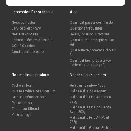
Impression Panoramique
Aide
Nous contacter
Comment passer commande
Service client / SAV
Questions fréquentes
Notre savoir-faire
Délais, livraison & remises
Démarche éco-responsable
Comparateur de papiers Fine
Art
CGU / Cookies
Quelle encre / procédé choisir
Cond. géné. de vente
?
Comment bien préparer vos
fichiers pour le tirage ?
Nos meilleurs produits
Nos meilleurs papiers
Cadre en bois
Awagami Bamboo 170g
Caisse américaine aluminium
Hahnemühle Agave 290g
Caisse américaine bois
Hahnemühle Fine Art Baryta
325g
Passe-partout
Hahnemühle Fine Art Baryta
Tirage sur Dibond
Satin 300g
Plexi-collage
Hahnemühle Fine Art Pearl
285g
Hahnemühle German Etching