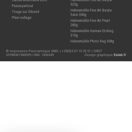
325g
Passe-partout
Hahnemühle Fine Art Baryta
Tirage sur Dibond
Satin 300g
Plexi-collage
Hahnemühle Fine Art Pearl
285g
Hahnemühle German Etching
310g
Hahnemühle Photo Rag 308g
© Impression Panoramique SARL | +33(0)3 67 10 35 51 | SIRET
53184361300039 | CNIL 1426249
Design graphique
Esilab.fr