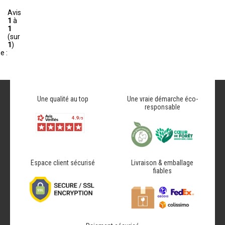
Avis
1
à
1
(sur
1
)
e :
Une qualité au top
Une vraie démarche éco-
responsable
Espace client sécurisé
Livraison & emballage
fiables