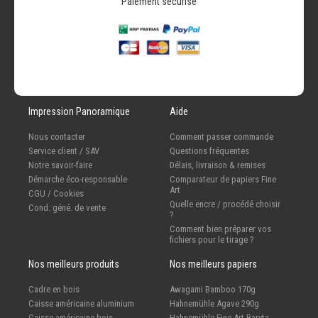
Paiement sécurisé
Impression Panoramique
Aide
Nous contacter
Comment passer commande
Service client / SAV
Questions fréquentes
Notre savoir-faire
Délais, livraison & remises
Démarche éco-responsable
Comparateur de papiers Fine
Art
CGU / Cookies
Quelle encre / procédé choisir
Cond. géné. de vente
?
Comment bien préparer vos
fichiers pour le tirage ?
Nos meilleurs produits
Nos meilleurs papiers
Cadre en bois
Awagami Bamboo 170g
Caisse américaine aluminium
Hahnemühle Agave 290g
Caisse américaine bois
Hahnemühle Fine Art Baryta