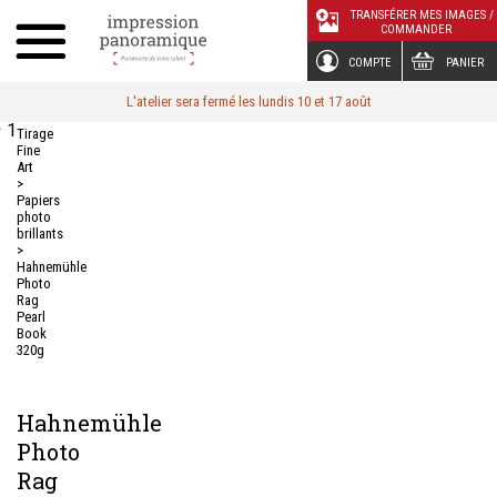
Panneau de gestion des cookies
TRANSFÉRER MES IMAGES /
COMMANDER
COMPTE
PANIER
L'atelier sera fermé les lundis 10 et 17 août
1
Tirage
Fine
Art
>
Papiers
photo
brillants
>
Hahnemühle
Photo
Rag
Pearl
Book
320g
Hahnemühle
Photo
Rag