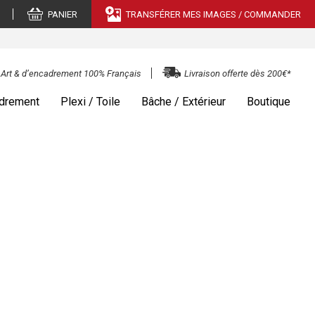
PANIER
TRANSFÉRER MES IMAGES / COMMANDER
e Art & d’encadrement 100% Français
Livraison offerte dès 200€*
drement
Plexi / Toile
Bâche / Extérieur
Boutique