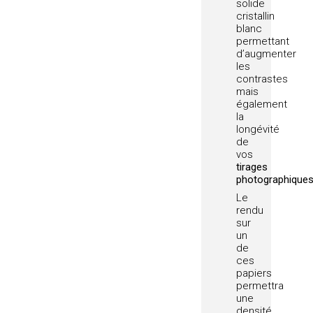
solide
cristallin
blanc
permettant
d’augmenter
les
contrastes
mais
également
la
longévité
de
vos
tirages
photographique
Le
rendu
sur
un
de
ces
papiers
permettra
une
densité