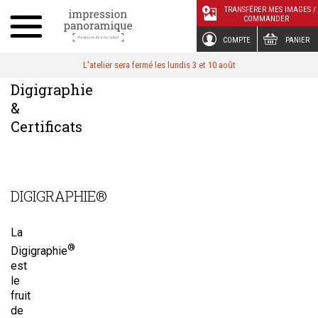
Panneau de gestion des cookies
TRANSFÉRER MES IMAGES /
COMMANDER
COMPTE
PANIER
L'atelier sera fermé les lundis 3 et 10 août
Digigraphie
&
Certificats
DIGIGRAPHIE®
La
®
Digigraphie
est
le
fruit
de