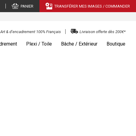
PANIER
TRANSFÉRER MES IMAGES / COMMANDER
e Art & d’encadrement 100% Français
Livraison offerte dès 200€*
drement
Plexi / Toile
Bâche / Extérieur
Boutique