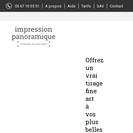
Panneau de gestion des cookies
03 67 10 35 51
A propos
Aide
Tarifs
SAV
Contact
Offrez
un
vrai
tirage
fine
art
à
vos
plus
belles