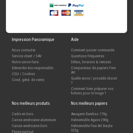
Impression Panoramique
Aide
Nous contacter
Comment passer commande
Service client / SAV
Questions fréquentes
Notre savoir-faire
Délais, livraison & remises
Démarche éco-responsable
Comparateur de papiers Fine
Art
CGU / Cookies
Quelle encre / procédé choisir
Cond. géné. de vente
?
Comment bien préparer vos
fichiers pour le tirage ?
Nos meilleurs produits
Nos meilleurs papiers
Cadre en bois
Awagami Bamboo 170g
Caisse américaine aluminium
Hahnemühle Agave 290g
Caisse américaine bois
Hahnemühle Fine Art Baryta
325g
Passe-partout