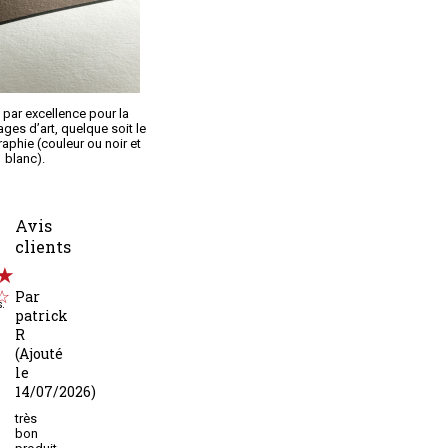
 par excellence pour la
rages d’art, quelque soit le
aphie (couleur ou noir et
blanc).
Avis
clients
Par
s.
patrick
R
(Ajouté
le
14/07/2026)
très
bon