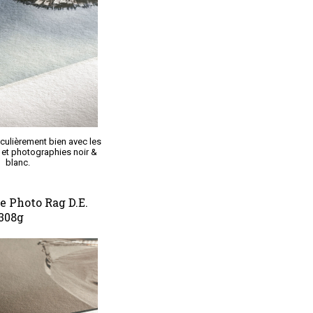
culièrement bien avec les
t et photographies noir &
blanc.
 Photo Rag D.E.
308g