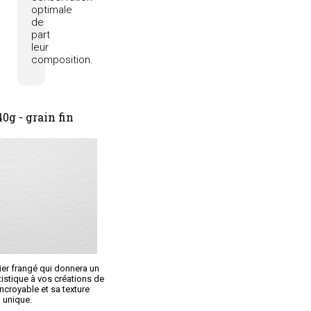
optimale
de
part
leur
composition.
0g - grain fin
er frangé qui donnera un
istique à vos créations de
ncroyable et sa texture
unique.