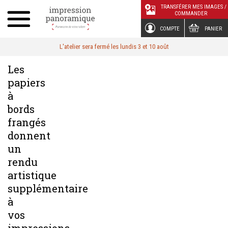
Panneau de gestion des cookies
TRANSFÉRER MES IMAGES /
COMMANDER
COMPTE
PANIER
L'atelier sera fermé les lundis 3 et 10 août
Les
papiers
à
bords
frangés
donnent
un
rendu
artistique
supplémentaire
à
vos