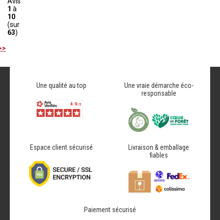
Avis
1
à
10
(sur
63
)
>>
Une qualité au top
Une vraie démarche éco-
responsable
Espace client sécurisé
Livraison & emballage
fiables
Paiement sécurisé