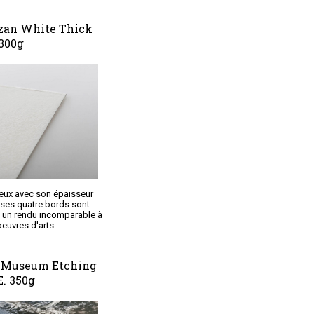
zan White Thick
300g
ueux avec son épaisseur
 ses quatre bords sont
 un rendu incomparable à
euvres d'arts.
 Museum Etching
E. 350g