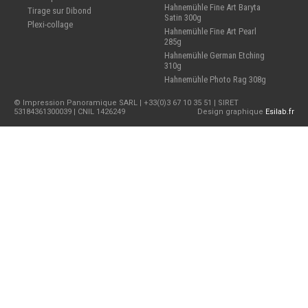
Hahnemühle Fine Art Baryta
Tirage sur Dibond
Satin 300g
Plexi-collage
Hahnemühle Fine Art Pearl
285g
Hahnemühle German Etching
310g
Hahnemühle Photo Rag 308g
© Impression Panoramique SARL | +33(0)3 67 10 35 51 | SIRET
53184361300039 | CNIL 1426249
Design graphique
Esilab.fr