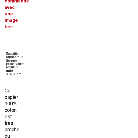
commande
avec
une
image
test
Tirage
Format
Expédition
Contre-
Pigmentaire
sur-
sous
collage
longue
mesure
6
&
conservation
de
jours
encadrement
(+100
10x10cm
ouvrés
en
ans)
à
maxi
option
300x110cm
Ce
papier
100%
coton
est
très
proche
du