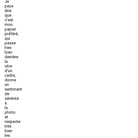
Je
peux
dire
que
c'est
mon
papier
préféré,
qui
passe
tres
bien
derrière
la
vitre
d'un
cadre,
donne
un
sentiment
de
sérénité
à
la
photo
et
respecte
très
bien
les