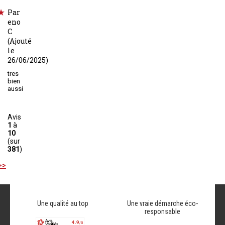
Par
eno
C
(Ajouté
le
26/06/2025)
tres
bien
aussi
Avis
1
à
10
(sur
381
)
>>
Une qualité au top
Une vraie démarche éco-
responsable