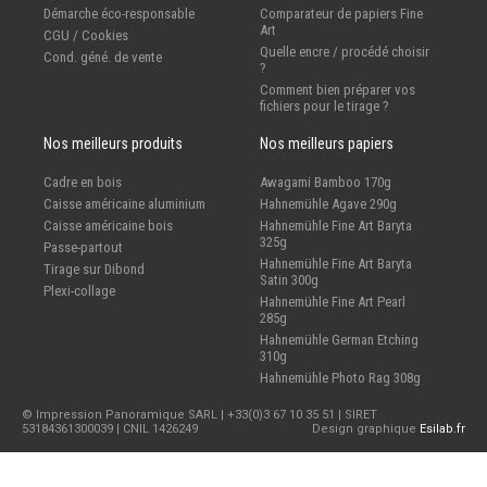
Démarche éco-responsable
Comparateur de papiers Fine
Art
CGU / Cookies
Quelle encre / procédé choisir
Cond. géné. de vente
?
Comment bien préparer vos
fichiers pour le tirage ?
Nos meilleurs produits
Nos meilleurs papiers
Cadre en bois
Awagami Bamboo 170g
Caisse américaine aluminium
Hahnemühle Agave 290g
Caisse américaine bois
Hahnemühle Fine Art Baryta
325g
Passe-partout
Hahnemühle Fine Art Baryta
Tirage sur Dibond
Satin 300g
Plexi-collage
Hahnemühle Fine Art Pearl
285g
Hahnemühle German Etching
310g
Hahnemühle Photo Rag 308g
© Impression Panoramique SARL | +33(0)3 67 10 35 51 | SIRET
53184361300039 | CNIL 1426249
Design graphique
Esilab.fr