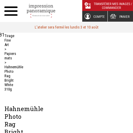
Panneau de gestion des cookies
TRANSFÉRER MES IMAGES /
COMMANDER
COMPTE
PANIER
L'atelier sera fermé les lundis 3 et 10 août
81
Tirage
Fine
Art
>
Papiers
mats
>
Hahnemühle
Photo
Rag
Bright
White
310g
Hahnemühle
Photo
Rag
Bright