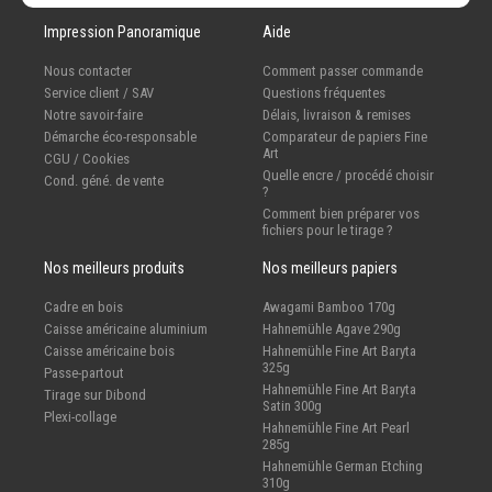
Impression Panoramique
Aide
Nous contacter
Comment passer commande
Service client / SAV
Questions fréquentes
Notre savoir-faire
Délais, livraison & remises
Démarche éco-responsable
Comparateur de papiers Fine
Art
CGU / Cookies
Quelle encre / procédé choisir
Cond. géné. de vente
?
Comment bien préparer vos
fichiers pour le tirage ?
Nos meilleurs produits
Nos meilleurs papiers
Cadre en bois
Awagami Bamboo 170g
Caisse américaine aluminium
Hahnemühle Agave 290g
Caisse américaine bois
Hahnemühle Fine Art Baryta
325g
Passe-partout
Hahnemühle Fine Art Baryta
Tirage sur Dibond
Satin 300g
Plexi-collage
Hahnemühle Fine Art Pearl
285g
Hahnemühle German Etching
310g