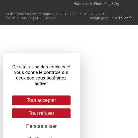
Hahnemühle Photo Rag 308g
© Impression Panoramique SARL | +33(0)3 67 10 35 51 | SIRET
53184361300039 | CNIL 1426249
Design graphique
Esilab.fr
Ce site utilise des cookies et
vous donne le contrôle sur
ceux que vous souhaitez
activer
Tout accepter
Tout refuser
Personnaliser