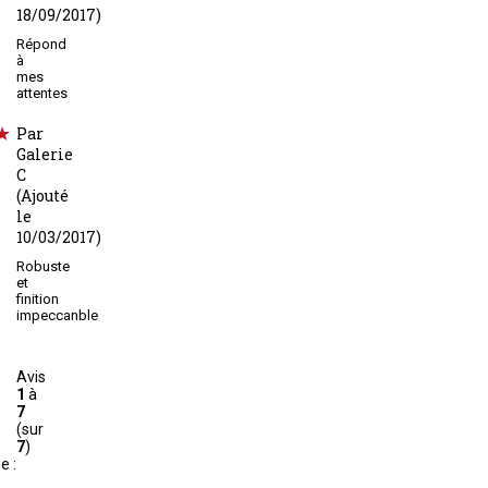
18/09/2017)
Répond
à
mes
attentes
Par
Galerie
C
(Ajouté
le
10/03/2017)
Robuste
et
finition
impeccanble
Avis
1
à
7
(sur
7
)
e :