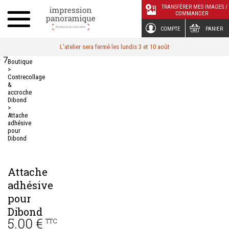
Panneau de gestion des cookies
TRANSFÉRER MES IMAGES /
COMMANDER
COMPTE
PANIER
L'atelier sera fermé les lundis 3 et 10 août
7
Boutique
>
Contrecollage
&
accroche
Dibond
>
Attache
adhésive
pour
Dibond
Attache
adhésive
pour
Dibond
5.00 €
TTC