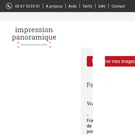
Panneau de gestion des cookies
03 67 10 35 51
A propos
Aide
Tarifs
SAV
Contact
Transférer mes image
Panier
Vide
Frais
de
port
à