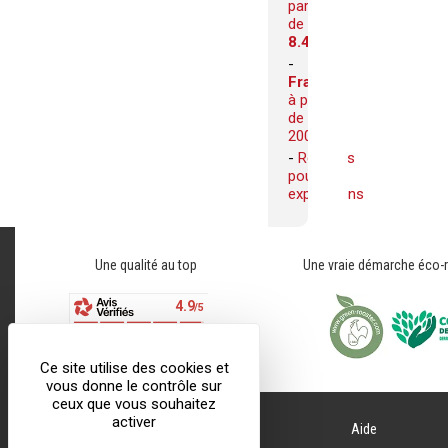
partir
de
8.40€
Franco
à partir
de
200€
Remises
pour vos
expositions
Une qualité au top
Une vraie démarche éco-
Ce site utilise des cookies et
vous donne le contrôle sur
ceux que vous souhaitez
activer
Impression Panoramique
Aide