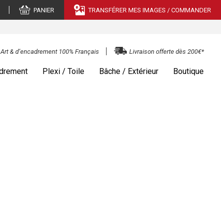
PANIER
TRANSFÉRER MES IMAGES / COMMANDER
e Art & d’encadrement 100% Français
Livraison offerte dès 200€*
drement
Plexi / Toile
Bâche / Extérieur
Boutique