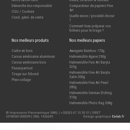
Démarche éco-responsable
Comparateur de papiers Fine
Art
CGU / Cookies
Quelle encre / procédé choisir
Cond. géné. de vente
?
Comment bien préparer vos
fichiers pour le tirage ?
Nos meilleurs produits
Nos meilleurs papiers
Cadre en bois
Awagami Bamboo 170g
Caisse américaine aluminium
Hahnemühle Agave 290g
Caisse américaine bois
Hahnemühle Fine Art Baryta
325g
Passe-partout
Hahnemühle Fine Art Baryta
Tirage sur Dibond
Satin 300g
Plexi-collage
Hahnemühle Fine Art Pearl
285g
Hahnemühle German Etching
310g
Hahnemühle Photo Rag 308g
© Impression Panoramique SARL | +33(0)3 67 10 35 51 | SIRET
53184361300039 | CNIL 1426249
Design graphique
Esilab.fr