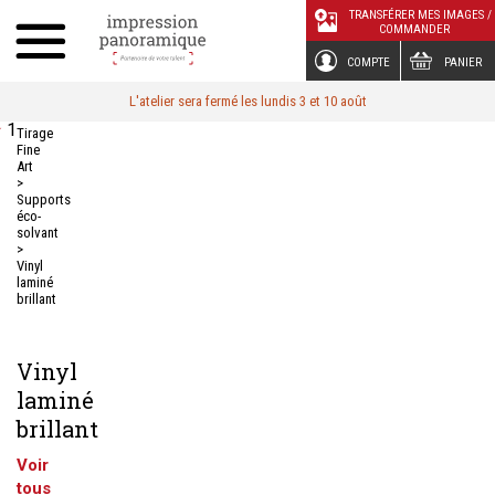
Panneau de gestion des cookies
TRANSFÉRER MES IMAGES /
COMMANDER
COMPTE
PANIER
L'atelier sera fermé les lundis 3 et 10 août
1
Tirage
Fine
Art
>
Supports
éco-
solvant
>
Vinyl
laminé
brillant
Vinyl
laminé
brillant
Voir
tous