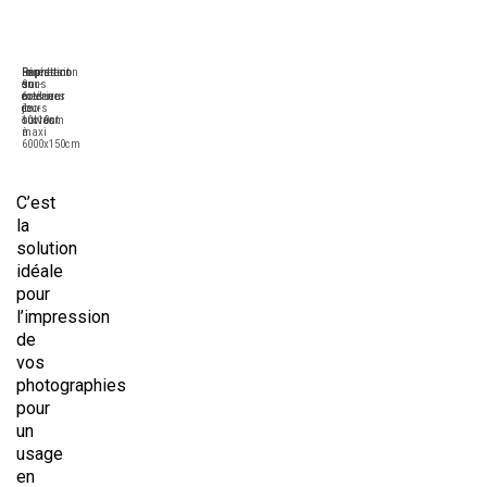
Format
Expédition
Impression
Résistant
sur-
sous
9
en
mesure
6
couleurs
extérieur
de
jours
éco-
10x10cm
ouvrés
solvant
à
maxi
6000x150cm
C’est
la
solution
idéale
pour
l’impression
de
vos
photographies
pour
un
usage
en