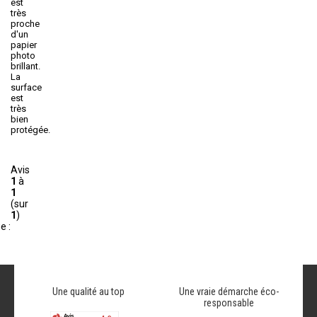
est
très
proche
d'un
papier
photo
brillant.
La
surface
est
très
bien
protégée.
Avis
1
à
1
(sur
1
)
e :
Une qualité au top
Une vraie démarche éco-
responsable