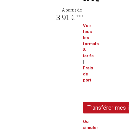
À partir de
3.91 €
TTC
Voir
tous
les
formats
&
tarifs
|
Frais
de
port
Transférer mes
Ou
simuler