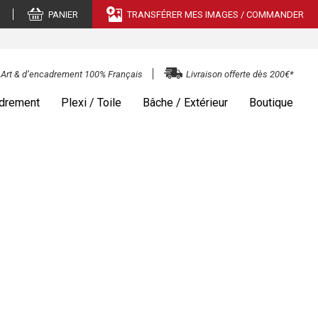
PANIER
TRANSFÉRER MES IMAGES / COMMANDER
e Art & d’encadrement 100% Français
Livraison offerte dès 200€*
drement
Plexi / Toile
Bâche / Extérieur
Boutique