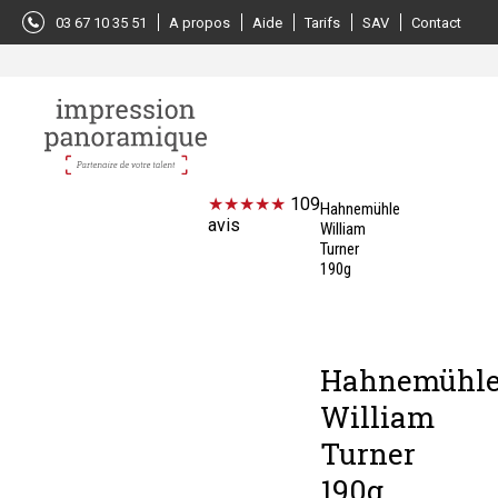
Panneau de gestion des cookies
03 67 10 35 51
A propos
Aide
Tarifs
SAV
Contact
109
Hahnemühle
avis
William
Turner
190g
Hahnemühl
William
Turner
190g