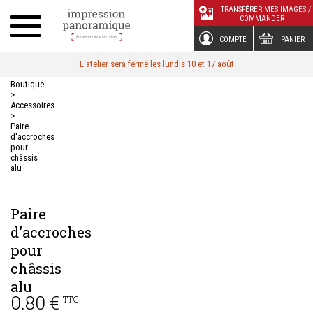
Panneau de gestion des cookies
TRANSFÉRER MES IMAGES /
COMMANDER
COMPTE
PANIER
L'atelier sera fermé les lundis 10 et 17 août
Boutique
>
Accessoires
>
Paire
d'accroches
pour
châssis
alu
Paire
d'accroches
pour
châssis
alu
0.80 €
TTC